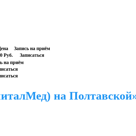
ена
Запись на приём
0 Руб.
Записаться
ь на приём
писаться
писаться
питалМед) на Полтавской