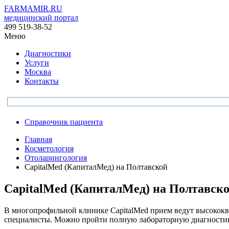
FARMAMIR.RU
медицинский портал
499 519-38-52
Меню
Диагностики
Услуги
Москва
Контакты
Справочник пациента
Главная
Косметология
Отоларингология
CapitalMed (КапиталМед) на Полтавской
CapitalMed (КапиталМед) на Полтавск
В многопрофильной клинике CapitalMed прием ведут высококв
специалисты. Можно пройти полную лабораторную диагностику