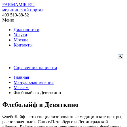
FARMAMIR.RU
медицинский портал
499 519-38-52
Меню
Диагностики
Услуги
Москва
Контакты
Справочник пациента
Главная
Мануальная терапия
Массаж
Флеболайф в Девяткино
Флеболайф в Девяткино
ФлебоЛайф – это специализированные медицинские центры,
расположенные в Санкт-Петербурге и Ленинградской
области. Работу ведут врачи неврологи-алгологи, флебологи,