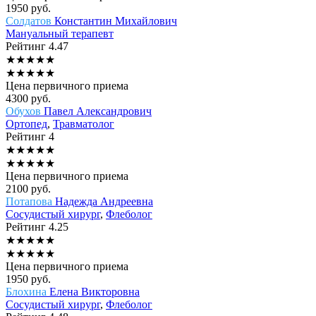
1950
руб.
Солдатов
Константин Михайлович
Мануальный терапевт
Рейтинг
4.47
★
★
★
★
★
★
★
★
★
★
Цена первичного приема
4300
руб.
Обухов
Павел Александрович
Ортопед
,
Травматолог
Рейтинг
4
★
★
★
★
★
★
★
★
★
★
Цена первичного приема
2100
руб.
Потапова
Надежда Андреевна
Сосудистый хирург
,
Флеболог
Рейтинг
4.25
★
★
★
★
★
★
★
★
★
★
Цена первичного приема
1950
руб.
Блохина
Елена Викторовна
Сосудистый хирург
,
Флеболог