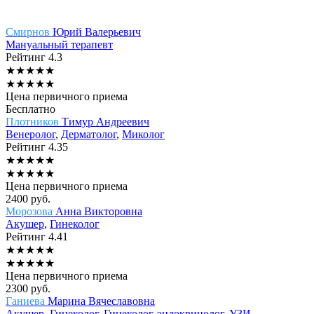
Смирнов
Юрий Валерьевич
Мануальный терапевт
Рейтинг
4.3
★
★
★
★
★
★
★
★
★
★
Цена первичного приема
Бесплатно
Плотников
Тимур Андреевич
Венеролог
,
Дерматолог
,
Миколог
Рейтинг
4.35
★
★
★
★
★
★
★
★
★
★
Цена первичного приема
2400
руб.
Морозова
Анна Викторовна
Акушер
,
Гинеколог
Рейтинг
4.41
★
★
★
★
★
★
★
★
★
★
Цена первичного приема
2300
руб.
Ганиева
Марина Вячеславовна
Акушер
,
Гинеколог
,
Гинеколог-эндокринолог
,
УЗИ-