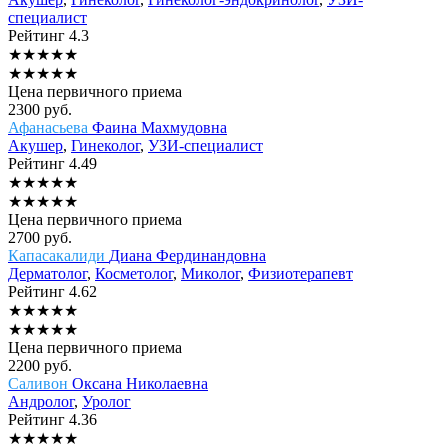
специалист
Рейтинг
4.3
★
★
★
★
★
★
★
★
★
★
Цена первичного приема
2300
руб.
Афанасьева
Фаина Махмудовна
Акушер
,
Гинеколог
,
УЗИ-специалист
Рейтинг
4.49
★
★
★
★
★
★
★
★
★
★
Цена первичного приема
2700
руб.
Капасакалиди
Диана Фердинандовна
Дерматолог
,
Косметолог
,
Миколог
,
Физиотерапевт
Рейтинг
4.62
★
★
★
★
★
★
★
★
★
★
Цена первичного приема
2200
руб.
Саливон
Оксана Николаевна
Андролог
,
Уролог
Рейтинг
4.36
★
★
★
★
★