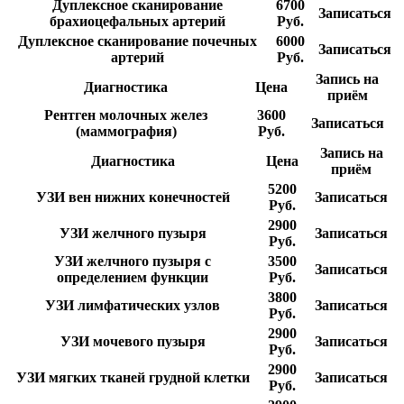
Дуплексное сканирование
6700
Записаться
брахиоцефальных артерий
Руб.
Дуплексное сканирование почечных
6000
Записаться
артерий
Руб.
Запись на
Диагностика
Цена
приём
Рентген молочных желез
3600
Записаться
(маммография)
Руб.
Запись на
Диагностика
Цена
приём
5200
УЗИ вен нижних конечностей
Записаться
Руб.
2900
УЗИ желчного пузыря
Записаться
Руб.
УЗИ желчного пузыря с
3500
Записаться
определением функции
Руб.
3800
УЗИ лимфатических узлов
Записаться
Руб.
2900
УЗИ мочевого пузыря
Записаться
Руб.
2900
УЗИ мягких тканей грудной клетки
Записаться
Руб.