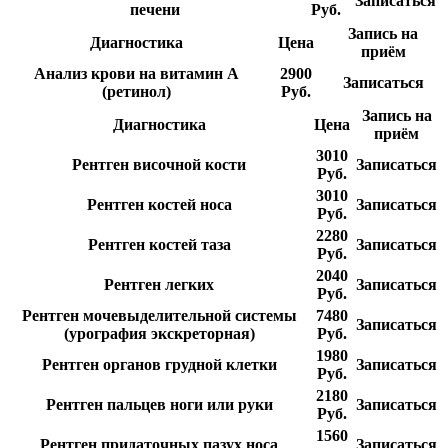
Записаться
печени
Руб.
Запись на
Диагностика
Цена
приём
Анализ крови на витамин А
2900
Записаться
(ретинол)
Руб.
Запись на
Диагностика
Цена
приём
3010
Рентген височной кости
Записаться
Руб.
3010
Рентген костей носа
Записаться
Руб.
2280
Рентген костей таза
Записаться
Руб.
2040
Рентген легких
Записаться
Руб.
Рентген мочевыделительной системы
7480
Записаться
(урография экскреторная)
Руб.
1980
Рентген органов грудной клетки
Записаться
Руб.
2180
Рентген пальцев ноги или руки
Записаться
Руб.
1560
Рентген придаточных пазух носа
Записаться