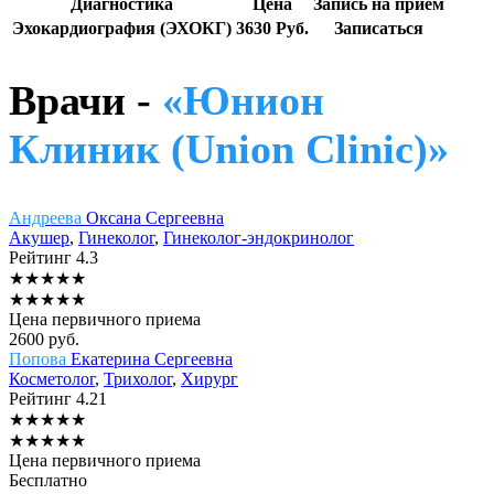
Диагностика
Цена
Запись на приём
Эхокардиография (ЭХОКГ)
3630 Руб.
Записаться
Врачи -
«Юнион
Клиник (Union Clinic)»
Андреева
Оксана Сергеевна
Акушер
,
Гинеколог
,
Гинеколог-эндокринолог
Рейтинг
4.3
★
★
★
★
★
★
★
★
★
★
Цена первичного приема
2600
руб.
Попова
Екатерина Сергеевна
Косметолог
,
Трихолог
,
Хирург
Рейтинг
4.21
★
★
★
★
★
★
★
★
★
★
Цена первичного приема
Бесплатно