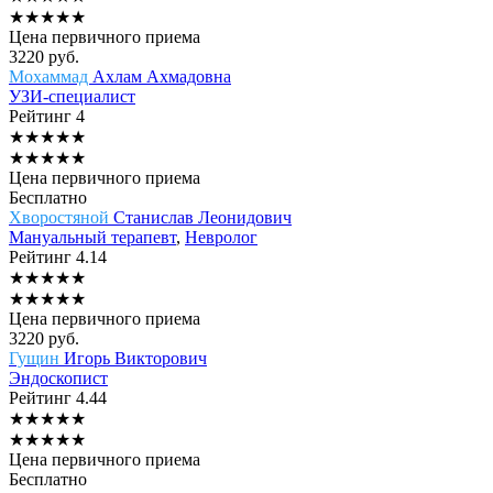
★
★
★
★
★
Цена первичного приема
3220
руб.
Мохаммад
Ахлам Ахмадовна
УЗИ-специалист
Рейтинг
4
★
★
★
★
★
★
★
★
★
★
Цена первичного приема
Бесплатно
Хворостяной
Станислав Леонидович
Мануальный терапевт
,
Невролог
Рейтинг
4.14
★
★
★
★
★
★
★
★
★
★
Цена первичного приема
3220
руб.
Гущин
Игорь Викторович
Эндоскопист
Рейтинг
4.44
★
★
★
★
★
★
★
★
★
★
Цена первичного приема
Бесплатно