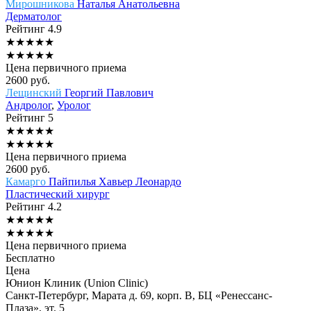
Мирошникова
Наталья Анатольевна
Дерматолог
Рейтинг
4.9
★
★
★
★
★
★
★
★
★
★
Цена первичного приема
2600
руб.
Лещинский
Георгий Павлович
Андролог
,
Уролог
Рейтинг
5
★
★
★
★
★
★
★
★
★
★
Цена первичного приема
2600
руб.
Камарго
Пайпилья Хавьер Леонардо
Пластический хирург
Рейтинг
4.2
★
★
★
★
★
★
★
★
★
★
Цена первичного приема
Бесплатно
Цена
Юнион Клиник (Union Clinic)
Санкт-Петербург, Марата д. 69, корп. В, БЦ «Ренессанс-
Плаза», эт. 5