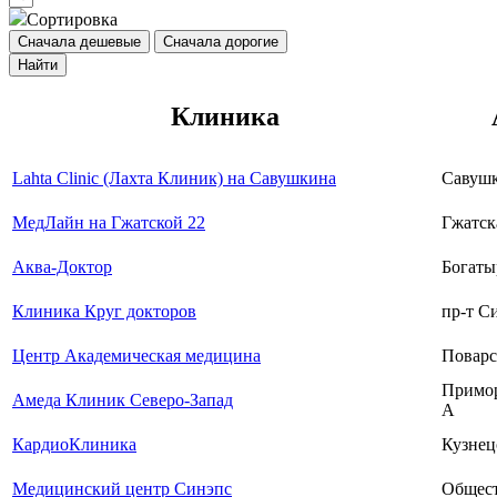
Сортировка
Сначала дешевые
Сначала дорогие
Найти
Клиника
Lahta Clinic (Лахта Клиник) на Савушкина
Савушк
МедЛайн на Гжатской 22
Гжатска
Аква-Доктор
Богатыр
Клиника Круг докторов
пр-т Си
Центр Академическая медицина
Поварск
Приморс
Амеда Клиник Северо-Запад
А
КардиоКлиника
Кузнецо
Медицинский центр Синэпс
Обществ