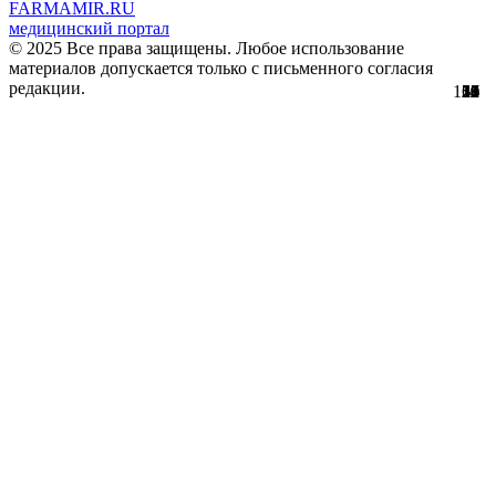
FARMAMIR.RU
медицинский портал
© 2025 Все права защищены. Любое использование
материалов допускается только с письменного согласия
редакции.
154
22
17
30
51
56
29
61
12
12
11
2
5
0
3
8