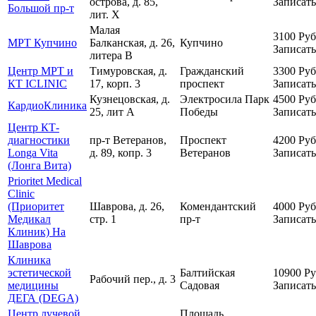
острова, д. 85,
Записать
Большой пр-т
лит. Х
Малая
3100
Руб
МРТ Купчино
Балканская, д. 26,
Купчино
Записать
литера В
Центр МРТ и
Тимуровская, д.
Гражданский
3300
Руб
КТ ICLINIC
17, корп. 3
проспект
Записать
Кузнецовская, д.
Электросила
Парк
4500
Руб
КардиоКлиника
25, лит А
Победы
Записать
Центр КТ-
диагностики
пр-т Ветеранов,
Проспект
4200
Руб
Longa Vita
д. 89, копр. 3
Ветеранов
Записать
(Лонга Вита)
Prioritet Medical
Clinic
(Приоритет
Шаврова, д. 26,
Комендантский
4000
Руб
Медикал
стр. 1
пр-т
Записать
Клиник) На
Шаврова
Клиника
эстетической
Балтийская
10900
Ру
Рабочий пер., д. 3
медицины
Садовая
Записать
ДЕГА (DEGA)
Центр лучевой
Площадь