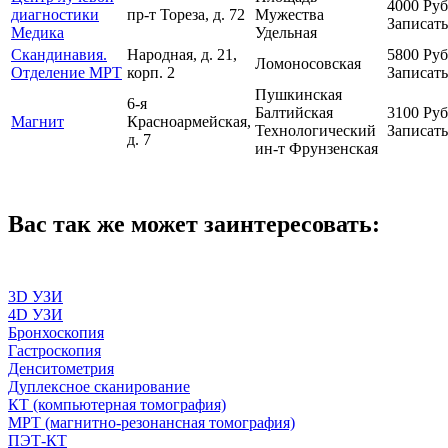
4000
Руб
диагностики
пр-т Тореза, д. 72
Мужества
Записать
Медика
Удельная
Скандинавия.
Народная, д. 21,
5800
Руб
Ломоносовская
Отделение МРТ
корп. 2
Записать
Пушкинская
6-я
Балтийская
3100
Руб
Магнит
Красноармейская,
Технологический
Записать
д. 7
ин-т
Фрунзенская
Вас так же может заинтересовать:
3D УЗИ
4D УЗИ
Бронхоскопия
Гастроскопия
Денситометрия
Дуплексное сканирование
КТ (компьютерная томография)
МРТ (магнитно-резонансная томография)
ПЭТ-КТ