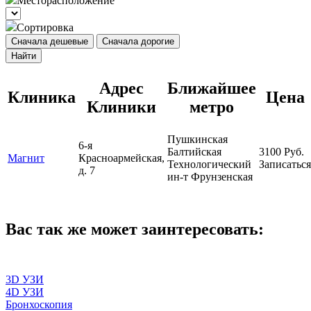
Месторасположение
Сортировка
Сначала дешевые
Сначала дорогие
Найти
Адрес
Ближайшее
Клиника
Цена
Клиники
метро
Пушкинская
6-я
Балтийская
3100
Руб.
Магнит
Красноармейская,
Технологический
Записаться
д. 7
ин-т
Фрунзенская
Вас так же может заинтересовать:
3D УЗИ
4D УЗИ
Бронхоскопия