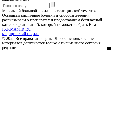
Мы самый большой портал по медицинской тематике.
Освещаем различные болезни и способы лечения,
рассказываем о препаратах и предоставляем бесплатный
каталог организаций, который поможет выбрать Вам
FARMAMIR.RU
медицинский портал
© 2025 Все права защищены. Любое использование
материалов допускается только с письменного согласия
редакции.
154
22
17
30
51
56
29
61
12
12
11
2
5
0
3
8