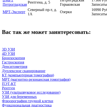
ЦМРТ
Петроградская
17300
Ру
Рентгена, д. 5
Петроградская
Горьковская
Записать
Северный пр-т, д.
16990
Ру
МРТ-Эксперт
Озерки
1А
Записать
Вас так же может заинтересовать:
3D УЗИ
4D УЗИ
Бронхоскопия
Гастроскопия
Денситометрия
Дуплексное сканирование
КТ (компьютерная томография)
МРТ (магнитно-резонансная томография)
ПЭТ-КТ
Рентген
УЗИ (ультразвуковое исследование)
УЗИ для беременных
Флюорография грудной клетки
Функциональная диагностика