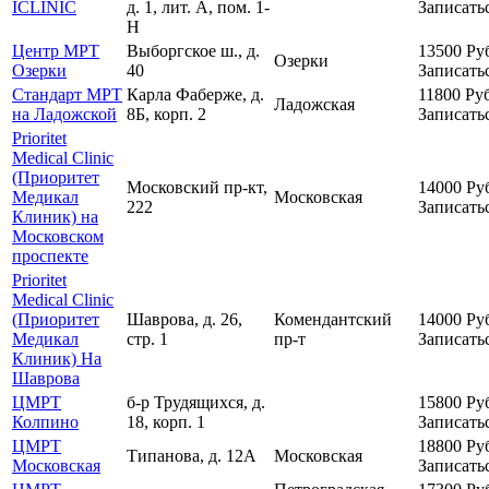
ICLINIC
д. 1, лит. А, пом. 1-
Записать
Н
Центр МРТ
Выборгское ш., д.
13500
Ру
Озерки
Озерки
40
Записать
Стандарт МРТ
Карла Фаберже, д.
11800
Руб
Ладожская
на Ладожской
8Б, корп. 2
Записать
Prioritet
Medical Clinic
(Приоритет
Московский пр-кт,
14000
Ру
Медикал
Московская
222
Записать
Клиник) на
Московском
проспекте
Prioritet
Medical Clinic
(Приоритет
Шаврова, д. 26,
Комендантский
14000
Ру
Медикал
стр. 1
пр-т
Записать
Клиник) На
Шаврова
ЦМРТ
б-р Трудящихся, д.
15800
Ру
Колпино
18, корп. 1
Записать
ЦМРТ
18800
Ру
Типанова, д. 12А
Московская
Московская
Записать