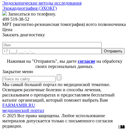
Эндоскопические методы исследования
Эхокардиография (ЭХОКГ)
Записаться по телефону.
499 519-38-52
МРТ (магнитно-резонансная томография) всего позвоночника
Цена
Заказать диагностику
Нажимая на "Отправить", вы даете
согласие
на обработку
своих персональных данных.
Закрытие меню
Мы самый большой портал по медицинской тематике.
Освещаем различные болезни и способы лечения,
рассказываем о препаратах и предоставляем бесплатный
каталог организаций, который поможет выбрать Вам
FARMAMIR.RU
медицинский портал
© 2025 Все права защищены. Любое использование
материалов допускается только с письменного согласия
редакции.
154
22
17
30
51
56
29
61
12
12
11
2
5
0
3
8