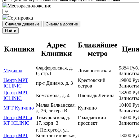
Месторасположение
Сортировка
Сначала дешевые
Сначала дорогие
Найти
Адрес
Ближайшее
Клиника
Цен
Клиники
метро
Фарфоровская, д.
9854
Руб.
Медикал
Ломоносовская
6, стр.1
Записать
Центр МРТ
Крестовский
19800
Ру
пр-т Динамо, д. 3
ICLINIC
остров
Записать
Центр МРТ
18200
Ру
Комсомола, д. 4
Площадь Ленина
ICLINIC
Записать
Малая Балканская,
10400
Ру
МРТ Купчино
Купчино
д. 26, литера В
Записать
Центр МРТ и
Тимуровская, д.
Гражданский
16600
Ру
КТ ICLINIC
17, корп. 3
проспект
Записать
г. Петергоф, ул.
Центр МРТ
Константиновская,
13000
Ру