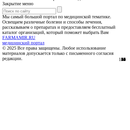
Закрытие меню
Мы самый большой портал по медицинской тематике.
Освещаем различные болезни и способы лечения,
рассказываем о препаратах и предоставляем бесплатный
каталог организаций, который поможет выбрать Вам
FARMAMIR.RU
медицинский портал
© 2025 Все права защищены. Любое использование
материалов допускается только с письменного согласия
редакции.
154
22
17
30
51
56
29
61
12
12
11
2
5
0
3
8