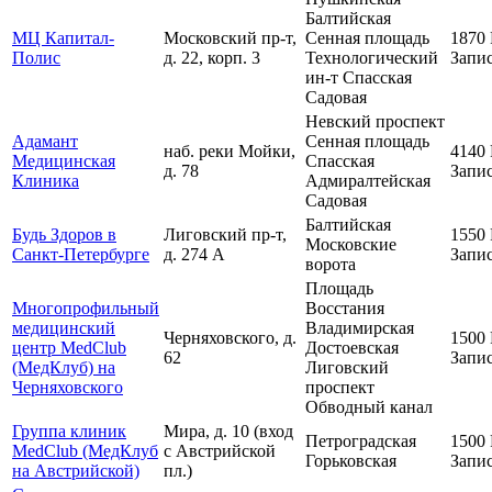
Балтийская
МЦ Капитал-
Московский пр-т,
Сенная площадь
1870
Полис
д. 22, корп. 3
Технологический
Запис
ин-т
Спасская
Садовая
Невский проспект
Адамант
Сенная площадь
наб. реки Мойки,
4140
Медицинская
Спасская
д. 78
Запис
Клиника
Адмиралтейская
Садовая
Балтийская
Будь Здоров в
Лиговский пр-т,
1550
Московские
Санкт-Петербурге
д. 274 А
Запис
ворота
Площадь
Многопрофильный
Восстания
медицинский
Владимирская
Черняховского, д.
1500
центр MedClub
Достоевская
62
Запис
(МедКлуб) на
Лиговский
Черняховского
проспект
Обводный канал
Группа клиник
Мира, д. 10 (вход
Петроградская
1500
MedClub (МедКлуб
с Австрийской
Горьковская
Запис
на Австрийской)
пл.)