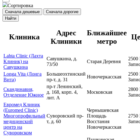
Сортировка
Сначала дешевые
Сначала дорогие
Найти
Адрес
Ближайшее
Клиника
Це
Клиники
метро
Lahta Clinic (Лахта
Савушкина, д.
2500
Клиник) на
Старая Деревня
73/50
Запис
Савушкина
Longa Vita (Лонга
Большеохтинский
2500
Новочеркасская
Вита)
пр-т, д. 31
Запис
пр-т Ленинский,
Скандинавия,
2800
д. 168, корп. 4,
Московская
Отделение Южное
Запис
лит. А
Евромед Клиник
(Euromed Clinic)
Чернышевская
Многопрофильный
Суворовский пр-
Площадь
2750
медицинский
т, д. 60
Восстания
Запис
центр на
Новочеркасская
Суворовском
Пушкинская