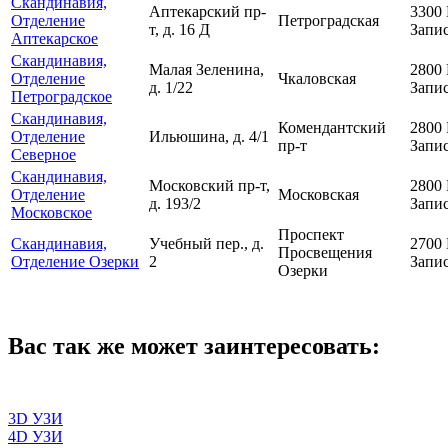
Скандинавия,
Аптекарский пр-
3300
Отделение
Петроградская
т, д. 16 Д
Запис
Аптекарское
Скандинавия,
Малая Зеленина,
2800
Отделение
Чкаловская
д. 1/22
Запис
Петроградское
Скандинавия,
Комендантский
2800
Отделение
Ильюшина, д. 4/1
пр-т
Запис
Северное
Скандинавия,
Московский пр-т,
2800
Отделение
Московская
д. 193/2
Запис
Московское
Проспект
Скандинавия,
Учебный пер., д.
2700
Просвещения
Отделение Озерки
2
Запис
Озерки
Вас так же может заинтересовать:
3D УЗИ
4D УЗИ