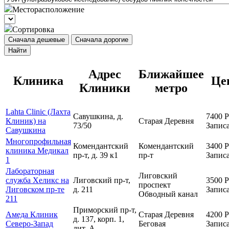
Месторасположение
Сортировка
Сначала дешевые
Сначала дорогие
Найти
Адрес
Ближайшее
Клиника
Це
Клиники
метро
Lahta Clinic (Лахта
Савушкина, д.
7400
Р
Клиник) на
Старая Деревня
73/50
Записа
Савушкина
Многопрофильная
Комендантский
Комендантский
3400
Р
клиника Медикал
пр-т, д. 39 к1
пр-т
Записа
1
Лабораторная
Лиговский
служба Хеликс на
Лиговский пр-т,
3500
Р
проспект
Лиговском пр-те
д. 211
Записа
Обводный канал
211
Приморский пр-т,
Амеда Клиник
Старая Деревня
4200
Р
д. 137, корп. 1,
Северо-Запад
Беговая
Записа
лит. А