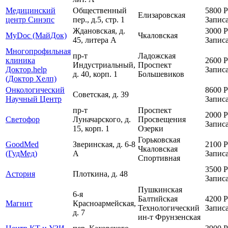
Медицинский
Общественный
5800
Р
Елизаровская
центр Синэпс
пер., д.5, стр. 1
Записа
Ждановская, д.
3000
Р
MyDoc (МайДок)
Чкаловская
45, литера А
Записа
Многопрофильная
пр-т
Ладожская
клиника
2600
Р
Индустриальный,
Проспект
Доктор.help
Записа
д. 40, корп. 1
Большевиков
(Доктор Хелп)
Онкологический
8600
Р
Советская, д. 39
Научный Центр
Записа
пр-т
Проспект
2000
Р
Светофор
Луначарского, д.
Просвещения
Записа
15, корп. 1
Озерки
Горьковская
GoodMed
Зверинская, д. 6-8
2100
Р
Чкаловская
(ГудМед)
А
Записа
Спортивная
3500
Р
Астория
Плоткина, д. 48
Записа
Пушкинская
6-я
Балтийская
4200
Р
Магнит
Красноармейская,
Технологический
Записа
д. 7
ин-т
Фрунзенская