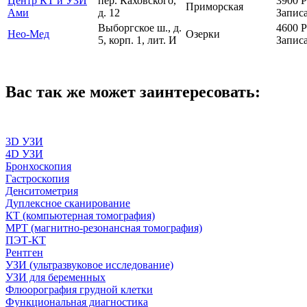
Центр КТ и УЗИ
пер. Каховского,
3900
Р
Приморская
Ами
д. 12
Записа
Выборгское ш., д.
4600
Р
Нео-Мед
Озерки
5, корп. 1, лит. И
Записа
Вас так же может заинтересовать:
3D УЗИ
4D УЗИ
Бронхоскопия
Гастроскопия
Денситометрия
Дуплексное сканирование
КТ (компьютерная томография)
МРТ (магнитно-резонансная томография)
ПЭТ-КТ
Рентген
УЗИ (ультразвуковое исследование)
УЗИ для беременных
Флюорография грудной клетки
Функциональная диагностика