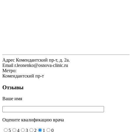
Адрес
Комендантский пр-т, д. 2а.
Email
r.leonenko@osnova-clinic.ru
Метро:
Комендантский пр-т
Отзывы
Ваше имя
Оцените квалификацию врача
5
4
3
2
1
0