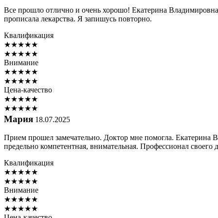
Все прошло отлично и очень хорошо! Екатерина Владимировна 
прописала лекарства. Я запишусь повторно.
Квалификация
★
★
★
★
★
★
★
★
★
★
Внимание
★
★
★
★
★
★
★
★
★
★
Цена-качество
★
★
★
★
★
★
★
★
★
★
Мария
18.07.2025
Прием прошел замечательно. Доктор мне помогла. Екатерина В
предельно компетентная, внимательная. Профессионал своего д
Квалификация
★
★
★
★
★
★
★
★
★
★
Внимание
★
★
★
★
★
★
★
★
★
★
Цена-качество