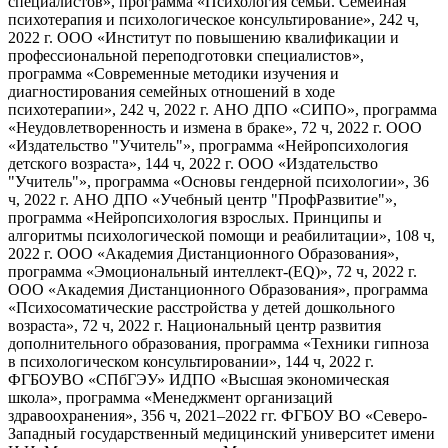
специалистов», программа «Психология семьи. Семейная
психотерапия и психологическое консультирование», 242 ч,
2022 г. ООО «Институт по повышению квалификации и
профессиональной переподготовки специалистов»,
программа «Современные методики изучения и
диагностирования семейных отношений в ходе
психотерапии», 242 ч, 2022 г. АНО ДПО «СИПО», программа
«Неудовлетворенность и измена в браке», 72 ч, 2022 г. ООО
«Издательство "Учитель"», программа «Нейропсихология
детского возраста», 144 ч, 2022 г. ООО «Издательство
"Учитель"», программа «Основы гендерной психологии», 36
ч, 2022 г. АНО ДПО «Учебный центр "ПрофРазвитие"»,
программа «Нейропсихология взрослых. Принципы и
алгоритмы психологической помощи и реабилитации», 108 ч,
2022 г. ООО «Академия Дистанционного Образования»,
программа «Эмоциональный интеллект-(EQ)», 72 ч, 2022 г.
ООО «Академия Дистанционного Образования», программа
«Психосоматические расстройства у детей дошкольного
возраста», 72 ч, 2022 г. Национальный центр развития
дополнительного образования, программа «Техники гипноза
в психологическом консультировании», 144 ч, 2022 г.
ФГБОУВО «СПбГЭУ» ИДПО «Высшая экономическая
школа», программа «Менеджмент организаций
здравоохранения», 356 ч, 2021–2022 гг. ФГБОУ ВО «Северо-
Западный государственный медицинский университет имени