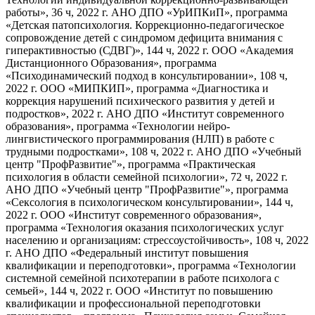
работы», 36 ч, 2022 г. АНО ДПО «УрИПКиП», программа
«Детская патопсихология. Коррекционно-педагогическое
сопровождение детей с синдромом дефицита внимания с
гиперактивностью (СДВГ)», 144 ч, 2022 г. ООО «Академия
Дистанционного Образования», программа
«Психодинамический подход в консультировании», 108 ч,
2022 г. ООО «МИПКИП», программа «Диагностика и
коррекция нарушений психического развития у детей и
подростков», 2022 г. АНО ДПО «Институт современного
образования», программа «Технологии нейро-
лингвистического программирования (НЛП) в работе с
трудными подростками», 108 ч, 2022 г. АНО ДПО «Учебный
центр "ПрофРазвитие"», программа «Практическая
психология в области семейной психологии», 72 ч, 2022 г.
АНО ДПО «Учебный центр "ПрофРазвитие"», программа
«Сексология в психологическом консультировании», 144 ч,
2022 г. ООО «Институт современного образования»,
программа «Технология оказания психологических услуг
населению и организациям: стрессоустойчивость», 108 ч, 2022
г. АНО ДПО «Федеральный институт повышения
квалификации и переподготовки», программа «Технологии
системной семейной психотерапии в работе психолога с
семьей», 144 ч, 2022 г. ООО «Институт по повышению
квалификации и профессиональной переподготовки