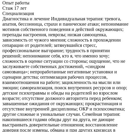
Опыт работы
Стаж 17 лет
Специализация
Диагностика и лечение Индивидуальная терапия: тревога,
апатия, бессонница, страхи и панические атаки; непонимание
мотивов собственного поведения и действий окружающих;
перепады настроения, неврозы; низкая самооценка,
зависимость от чужого мнения; сложность в прохождении
сепарации от родителей; затянувшийся стресс,
профессиональное выгорание; трудность в принятии
решений; непонимание себя, кто я, что именно хочу;
сложность в оценке ситуации со стороны; ощущение, что не
заслуживаете собственных достижений, «синдром
самозванца»; непроработанные негативные установки и
сценарии детства; оптимизация рабочих процессов,
взаимоотношения на работе; зацикленность на мысли или
эмоции; самореализация, поиск внутренних ресурсов и опор;
детские психотравмы и обиды на родителей во взрослом
возрасте; отсутствие должного авторитета перед ребенком;
завышенные ожидания от окружающих; прокрастинация и
отсутствие внутренней дисциплины; ОКР и психосоматика;
другие сложные и уникальные случаи. Семейная терапия:
накопившиеся годами обиды друг на друга, не дающие
выстраивать доверительные отношения; восстановление
доверия после измены, обмана и при других кризисах в