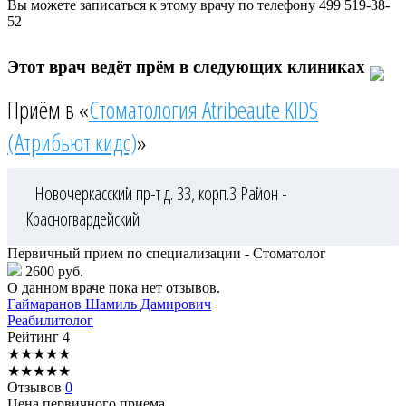
Вы можете записаться к этому врачу по телефону
499 519-38-
52
Этот врач ведёт прём в следующих клиниках
Приём в «
Стоматология Atribeaute KIDS
(Атрибьют кидс)
»
Новочеркасский пр-т д. 33, корп.3
Район -
Красногвардейский
Первичный прием по специализации - Стоматолог
2600 руб.
О данном враче пока нет отзывов.
Гаймаранов
Шамиль Дамирович
Реабилитолог
Рейтинг
4
★
★
★
★
★
★
★
★
★
★
Отзывов
0
Цена первичного приема