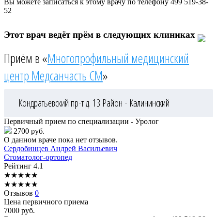
Вы можете записаться к этому врачу по телефону
499 519-38-
52
Этот врач ведёт прём в следующих клиниках
Приём в «
Многопрофильный медицинский
центр Медсанчасть СМ
»
Кондратьевский пр-т д. 13
Район - Калининский
Первичный прием по специализации - Уролог
2700 руб.
О данном враче пока нет отзывов.
Сердобинцев
Андрей Васильевич
Стоматолог-ортопед
Рейтинг
4.1
★
★
★
★
★
★
★
★
★
★
Отзывов
0
Цена первичного приема
7000
руб.