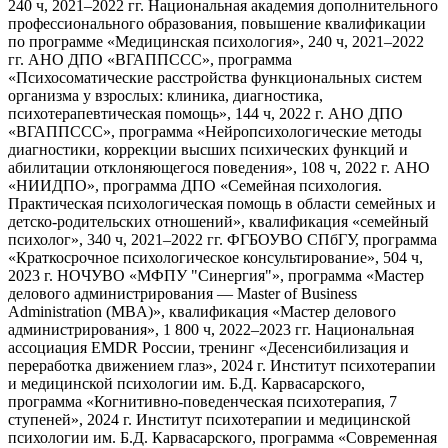
240 ч, 2021–2022 гг. Национальная академия дополнительного
профессионального образования, повышение квалификации
по программе «Медицинская психология», 240 ч, 2021–2022
гг. АНО ДПО «ВГАППССС», программа
«Психосоматические расстройства функциональных систем
организма у взрослых: клиника, диагностика,
психотерапевтическая помощь», 144 ч, 2022 г. АНО ДПО
«ВГАППССС», программа «Нейропсихологические методы
диагностики, коррекции высших психических функций и
абилитации отклоняющегося поведения», 108 ч, 2022 г. АНО
«НИИДПО», программа ДПО «Семейная психология.
Практическая психологическая помощь в области семейных и
детско-родительских отношений», квалификация «семейный
психолог», 340 ч, 2021–2022 гг. ФГБОУВО СПбГУ, программа
«Краткосрочное психологическое консультирование», 504 ч,
2023 г. НОЧУВО «МФПУ "Синергия"», программа «Мастер
делового администрирования — Master of Business
Administration (MBA)», квалификация «Мастер делового
администрирования», 1 800 ч, 2022–2023 гг. Национальная
ассоциация EMDR России, тренинг «Десенсибилизация и
переработка движением глаз», 2024 г. Институт психотерапии
и медицинской психологии им. Б.Д. Карвасарского,
программа «Когнитивно-поведенческая психотерапия, 7
ступеней», 2024 г. Институт психотерапии и медицинской
психологии им. Б.Д. Карвасарского, программа «Современная