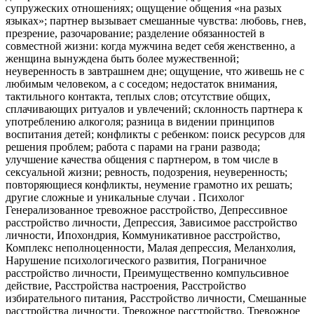
супружеских отношениях; ощущение общения «на разых
языках»; партнер вызывает смешанные чувства: любовь, гнев,
презрение, разочарование; разделение обязанностей в
совместной жизни: когда мужчина ведет себя женственно, а
женщина вынуждена быть более мужественной;
неуверенность в завтрашнем дне; ощущение, что живешь не с
любимым человеком, а с соседом; недостаток внимания,
тактильного контакта, теплых слов; отсутствие общих,
сплачивающих ритуалов и увлечений; склонность партнера к
употреблению алкоголя; разница в видении принципов
воспитания детей; конфликты с ребенком: поиск ресурсов для
решения проблем; работа с парами на грани развода;
улучшение качества общения с партнером, в том числе в
сексуальной жизни; ревность, подозрения, неуверенность;
повторяющиеся конфликты, неумение грамотно их решать;
другие сложные и уникальные случаи ​​​​​​​. Психолог
Генерализованное тревожное расстройство, Депрессивное
расстройство личности, Депрессия, Зависимое расстройство
личности, Ипохондрия, Коммуникативное расстройство,
Комплекс неполноценности, Малая депрессия, Меланхолия,
Нарушение психологического развития, Пограничное
расстройство личности, Преимущественно компульсивное
действие, Расстройства настроения, Расстройство
избирательного питания, Расстройство личности, Смешанные
расстройства личности, Тревожное расстройство, Тревожное