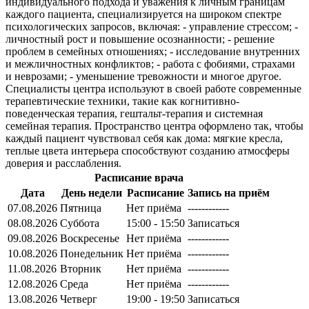
индивидуального подхода и уважения к личным границам
каждого пациента, специализируется на широком спектре
психологических запросов, включая: - управление стрессом; -
личностный рост и повышение осознанности; - решение
проблем в семейных отношениях; - исследование внутренних
и межличностных конфликтов; - работа с фобиями, страхами
и неврозами; - уменьшение тревожности и многое другое.
Специалисты центра используют в своей работе современные
терапевтические техники, такие как когнитивно-
поведенческая терапия, гештальт-терапия и системная
семейная терапия. Пространство центра оформлено так, чтобы
каждый пациент чувствовал себя как дома: мягкие кресла,
теплые цвета интерьера способствуют созданию атмосферы
доверия и расслабления.
Расписание врача
Дата
День недели
Расписание
Запись на приём
07.08.2026
Пятница
Нет приёма
------------
08.08.2026
Суббота
15:00 - 15:50
Записаться
09.08.2026
Воскресенье
Нет приёма
------------
10.08.2026
Понедельник
Нет приёма
------------
11.08.2026
Вторник
Нет приёма
------------
12.08.2026
Среда
Нет приёма
------------
13.08.2026
Четверг
19:00 - 19:50
Записаться