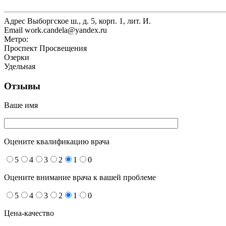
Адрес
Выборгское ш., д. 5, корп. 1, лит. И.
Email
work.candela@yandex.ru
Метро:
Проспект Просвещения
Озерки
Удельная
Отзывы
Ваше имя
Оцените квалификацию врача
5
4
3
2
1
0
Оцените внимание врача к вашей проблеме
5
4
3
2
1
0
Цена-качество