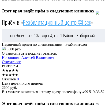
Этот врач ведёт прём в следующих клиниках
Приём в «
Реабилитационный центр XXI век
»
пр-т Энгельса д. 107, корп. 4, стр. 1
Район - Выборгский
Первичный прием по специализации - Реабилитолог
5500 руб.
О данном враче пока нет отзывов.
Ноговицин
Алексей Вадимович
Стоматолог
Рейтинг
4
★
★
★
★
★
★
★
★
★
★
Отзывов
0
Цена первичного приема
2600
руб.
Вы можете записаться к этому врачу по телефону
499 519-38-52
Этот врач ведёт прём в следующих клиниках