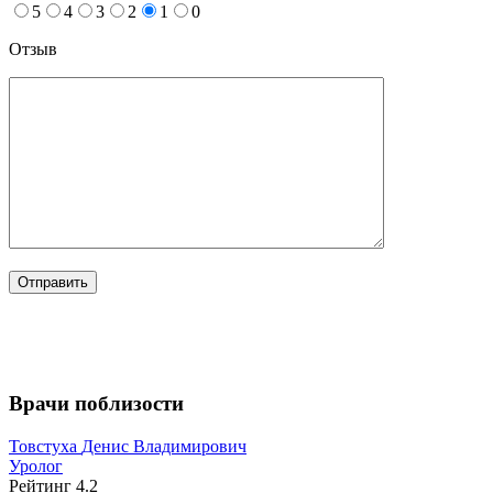
5
4
3
2
1
0
Отзыв
Врачи поблизости
Товстуха
Денис Владимирович
Уролог
Рейтинг
4.2