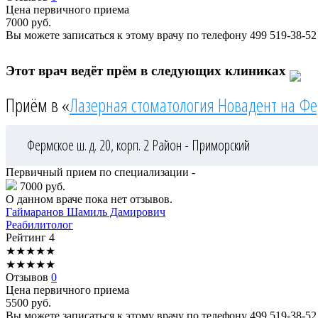
Цена первичного приема
7000
руб.
Вы можете записаться к этому врачу по телефону
499 519-38-52
Этот врач ведёт прём в следующих клиниках
Приём в «
Лазерная стоматология Новадент на Ф
Фермское ш. д. 20, корп. 2
Район - Приморский
Первичный прием по специализации -
7000 руб.
О данном враче пока нет отзывов.
Гаймаранов
Шамиль Дамирович
Реабилитолог
Рейтинг
4
★
★
★
★
★
★
★
★
★
★
Отзывов
0
Цена первичного приема
5500
руб.
Вы можете записаться к этому врачу по телефону
499 519-38-52