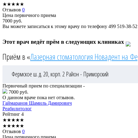
★
★
★
★
★
Отзывов
0
Цена первичного приема
7000
руб.
Вы можете записаться к этому врачу по телефону
499 519-38-52
Этот врач ведёт прём в следующих клиниках
Приём в «
Лазерная стоматология Новадент на Ф
Фермское ш. д. 20, корп. 2
Район - Приморский
Первичный прием по специализации -
7000 руб.
О данном враче пока нет отзывов.
Гаймаранов
Шамиль Дамирович
Реабилитолог
Рейтинг
4
★
★
★
★
★
★
★
★
★
★
Отзывов
0
Цена первичного приема