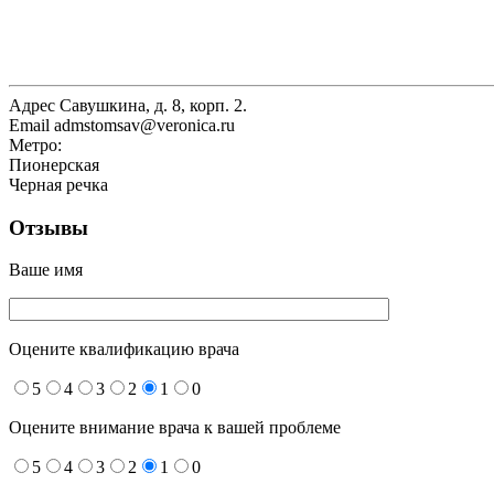
Адрес
Савушкина, д. 8, корп. 2.
Email
admstomsav@veronica.ru
Метро:
Пионерская
Черная речка
Отзывы
Ваше имя
Оцените квалификацию врача
5
4
3
2
1
0
Оцените внимание врача к вашей проблеме
5
4
3
2
1
0