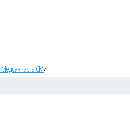
 Медсанчасть СМ
»