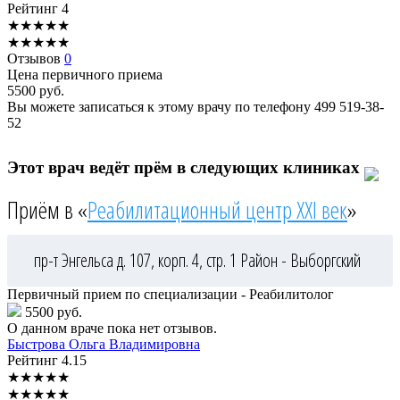
Рейтинг
4
★
★
★
★
★
★
★
★
★
★
Отзывов
0
Цена первичного приема
5500
руб.
Вы можете записаться к этому врачу по телефону
499 519-38-
52
Этот врач ведёт прём в следующих клиниках
Приём в «
Реабилитационный центр XXI век
»
пр-т Энгельса д. 107, корп. 4, стр. 1
Район - Выборгский
Первичный прием по специализации - Реабилитолог
5500 руб.
О данном враче пока нет отзывов.
Быстрова
Ольга Владимировна
Рейтинг
4.15
★
★
★
★
★
★
★
★
★
★