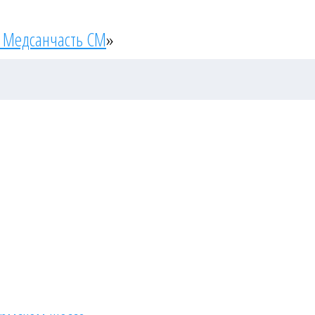
 Медсанчасть СМ
»