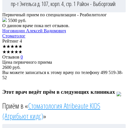
пр-т Энгельса д. 107, корп. 4, стр. 1
Район - Выборгский
Первичный прием по специализации - Реабилитолог
5500 руб.
О данном враче пока нет отзывов.
Ноговицин
Алексей Вадимович
Стоматолог
Рейтинг
4
★
★
★
★
★
★
★
★
★
★
Отзывов
0
Цена первичного приема
2600
руб.
Вы можете записаться к этому врачу по телефону
499 519-38-
52
Этот врач ведёт прём в следующих клиниках
Приём в «
Стоматология Atribeaute KIDS
(Атрибьют кидс)
»