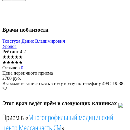
Врачи поблизости
Товстуха
Денис Владимирович
Уролог
Рейтинг
4.2
★
★
★
★
★
★
★
★
★
★
Отзывов
0
Цена первичного приема
2700
руб.
Вы можете записаться к этому врачу по телефону
499 519-38-
52
Этот врач ведёт прём в следующих клиниках
Приём в «
Многопрофильный медицинский
центр Медсанчасть СМ
»