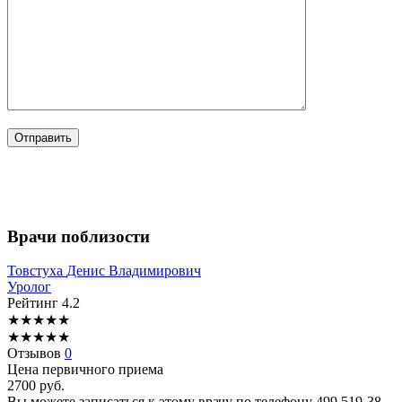
Врачи поблизости
Товстуха
Денис Владимирович
Уролог
Рейтинг
4.2
★
★
★
★
★
★
★
★
★
★
Отзывов
0
Цена первичного приема
2700
руб.
Вы можете записаться к этому врачу по телефону
499 519-38-