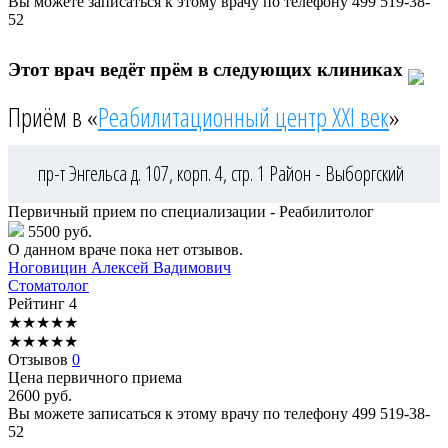
Вы можете записаться к этому врачу по телефону
499 519-38-
52
Этот врач ведёт прём в следующих клиниках
Приём в «
Реабилитационный центр XXI век
»
пр-т Энгельса д. 107, корп. 4, стр. 1
Район - Выборгский
Первичный прием по специализации - Реабилитолог
5500 руб.
О данном враче пока нет отзывов.
Ноговицин
Алексей Вадимович
Стоматолог
Рейтинг
4
★
★
★
★
★
★
★
★
★
★
Отзывов
0
Цена первичного приема
2600
руб.
Вы можете записаться к этому врачу по телефону
499 519-38-
52