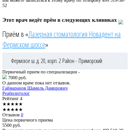
Вы можете записаться к этому врачу по телефону
499 519-38-
52
Этот врач ведёт прём в следующих клиниках
Приём в «
Лазерная стоматология Новадент на
Фермском шоссе
»
Фермское ш. д. 20, корп. 2
Район - Приморский
Первичный прием по специализации -
7000 руб.
О данном враче пока нет отзывов.
Гаймаранов
Шамиль Дамирович
Реабилитолог
Рейтинг
4
★
★
★
★
★
★
★
★
★
★
Отзывов
0
Цена первичного приема
5500
руб.