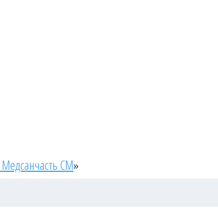
 Медсанчасть СМ
»