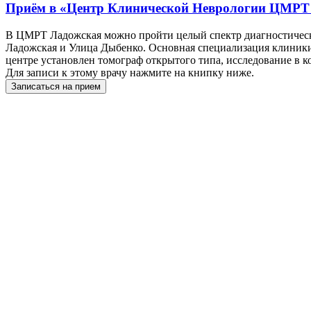
Приём в
«Центр Клинической Неврологии ЦМРТ
В ЦМРТ Ладожская можно пройти целый спектр диагностическ
Ладожская и Улица Дыбенко. Основная специализация клиники 
центре установлен томограф открытого типа, исследование в к
Для записи к этому врачу нажмите на книпку ниже.
Записаться на прием