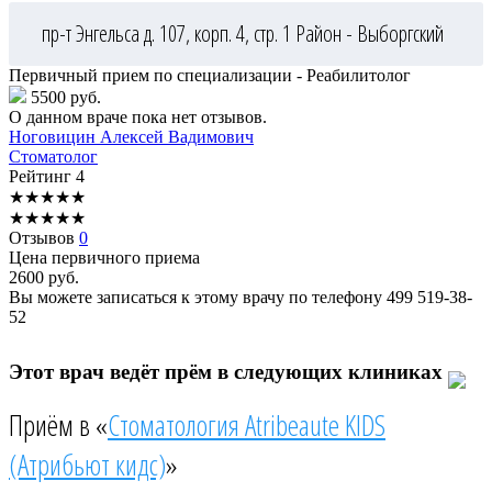
пр-т Энгельса д. 107, корп. 4, стр. 1
Район - Выборгский
Первичный прием по специализации - Реабилитолог
5500 руб.
О данном враче пока нет отзывов.
Ноговицин
Алексей Вадимович
Стоматолог
Рейтинг
4
★
★
★
★
★
★
★
★
★
★
Отзывов
0
Цена первичного приема
2600
руб.
Вы можете записаться к этому врачу по телефону
499 519-38-
52
Этот врач ведёт прём в следующих клиниках
Приём в «
Стоматология Atribeaute KIDS
(Атрибьют кидс)
»