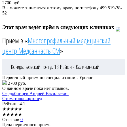
2700
руб.
Вы можете записаться к этому врачу по телефону
499 519-38-
52
Этот врач ведёт прём в следующих клиниках
Приём в «
Многопрофильный медицинский
центр Медсанчасть СМ
»
Кондратьевский пр-т д. 13
Район - Калининский
Первичный прием по специализации - Уролог
2700 руб.
О данном враче пока нет отзывов.
Сердобинцев
Андрей Васильевич
Стоматолог-ортопед
Рейтинг
4.1
★
★
★
★
★
★
★
★
★
★
Отзывов
0
Цена первичного приема