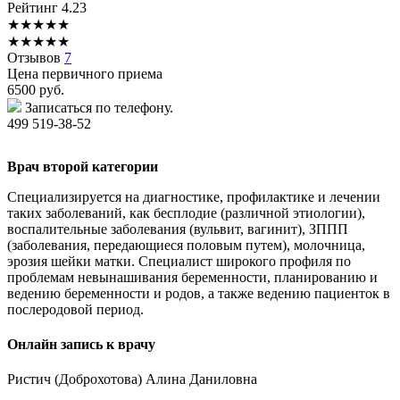
Рейтинг
4.23
★
★
★
★
★
★
★
★
★
★
Отзывов
7
Цена первичного приема
6500
руб.
Записаться по телефону.
499 519-38-52
Врач второй категории
Специализируется на диагностике, профилактике и лечении
таких заболеваний, как бесплодие (различной этиологии),
воспалительные заболевания (вульвит, вагинит), ЗППП
(заболевания, передающиеся половым путем), молочница,
эрозия шейки матки. Специалист широкого профиля по
проблемам невынашивания беременности, планированию и
ведению беременности и родов, а также ведению пациенток в
послеродовой период.
Онлайн запись к врачу
Ристич
(Доброхотова) Алина Даниловна