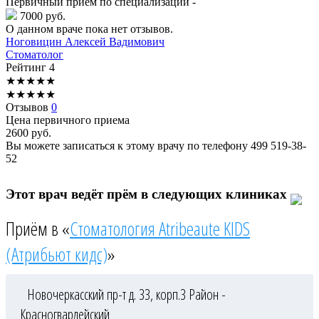
Первичный прием по специализации -
7000 руб.
О данном враче пока нет отзывов.
Ноговицин
Алексей Вадимович
Стоматолог
Рейтинг
4
★
★
★
★
★
★
★
★
★
★
Отзывов
0
Цена первичного приема
2600
руб.
Вы можете записаться к этому врачу по телефону
499 519-38-
52
Этот врач ведёт прём в следующих клиниках
Приём в «
Стоматология Atribeaute KIDS
(Атрибьют кидс)
»
Новочеркасский пр-т д. 33, корп.3
Район -
Красногвардейский