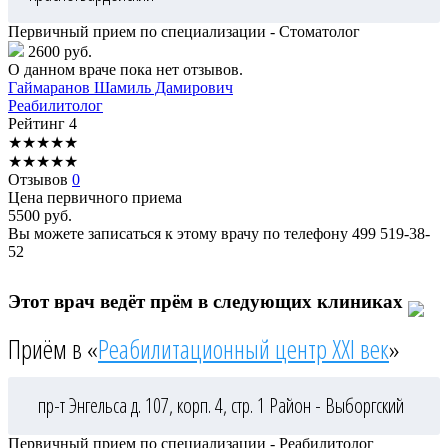
Первичный прием по специализации - Стоматолог
2600 руб.
О данном враче пока нет отзывов.
Гаймаранов
Шамиль Дамирович
Реабилитолог
Рейтинг
4
★
★
★
★
★
★
★
★
★
★
Отзывов
0
Цена первичного приема
5500
руб.
Вы можете записаться к этому врачу по телефону
499 519-38-
52
Этот врач ведёт прём в следующих клиниках
Приём в «
Реабилитационный центр XXI век
»
пр-т Энгельса д. 107, корп. 4, стр. 1
Район - Выборгский
Первичный прием по специализации - Реабилитолог