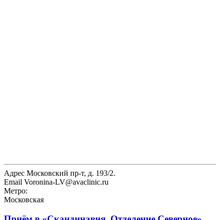
Адрес
Московский пр-т, д. 193/2.
Email
Voronina-LV@avaclinic.ru
Метро:
Московская
Приём в
«Скандинавия, Отделение Северное»