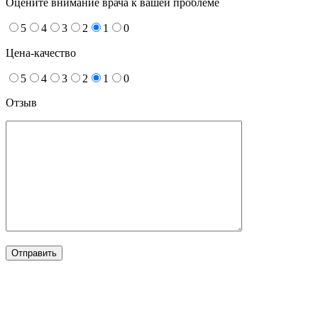
Оцените внимание врача к вашей проблеме
5
4
3
2
1
0
Цена-качество
5
4
3
2
1
0
Отзыв