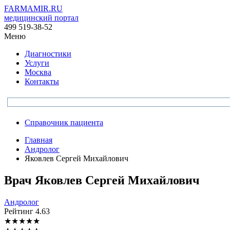
FARMAMIR.RU
медицинский портал
499 519-38-52
Меню
Диагностики
Услуги
Москва
Контакты
Справочник пациента
Главная
Андролог
Яковлев Сергей Михайлович
Врач
Яковлев
Сергей Михайлович
Андролог
Рейтинг
4.63
★
★
★
★
★