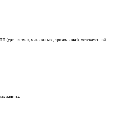
ППП (уреаплазмоз, микоплазмоз, трихомониаз), мочекаменной
ных данных.