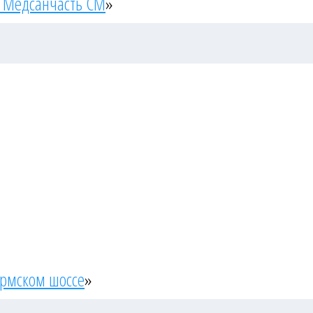
 Медсанчасть СМ
»
ермском шоссе
»