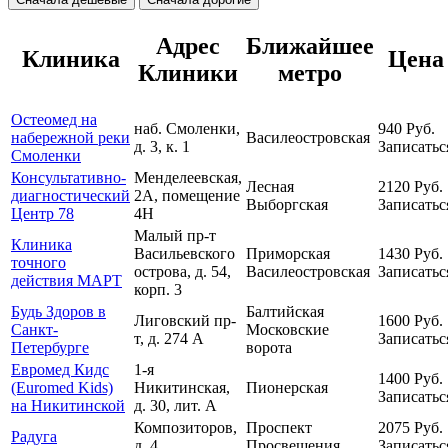
Адрес
Ближайшее
Клиника
Цена
Клиники
метро
Остеомед на
наб. Смоленки,
940
Руб.
набережной реки
Василеостровская
д. 3, к. 1
Записатьс
Смоленки
Консультативно-
Менделеевская,
Лесная
2120
Руб.
диагностический
2А, помещение
Выборгская
Записатьс
Центр 78
4Н
Малый пр-т
Клиника
Васильевского
Приморская
1430
Руб.
точного
острова, д. 54,
Василеостровская
Записатьс
действия МАРТ
корп. 3
Будь Здоров в
Балтийская
Лиговский пр-
1600
Руб.
Санкт-
Московские
т, д. 274 А
Записатьс
Петербурге
ворота
Евромед Кидс
1-я
1400
Руб.
(Euromed Kids)
Никитинская,
Пионерская
Записатьс
на Никитинской
д. 30, лит. А
Композиторов,
Проспект
2075
Руб.
Радуга
д. 4
Просвещения
Записатьс