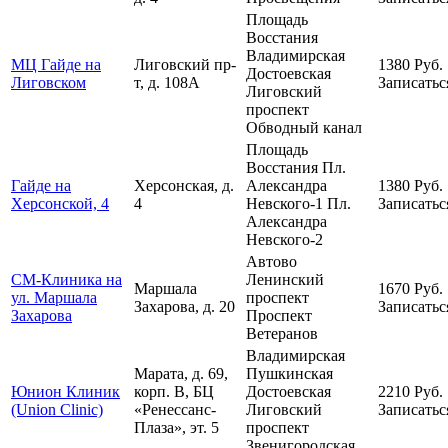
Площадь
Восстания
Владимирская
МЦ Гайде на
Лиговский пр-
1380
Руб.
Достоевская
Лиговском
т, д. 108А
Записатьс
Лиговский
проспект
Обводный канал
Площадь
Восстания
Пл.
Гайде на
Херсонская, д.
Александра
1380
Руб.
Херсонской, 4
4
Невского-1
Пл.
Записатьс
Александра
Невского-2
Автово
СМ-Клиника на
Ленинский
Маршала
1670
Руб.
ул. Маршала
проспект
Захарова, д. 20
Записатьс
Захарова
Проспект
Ветеранов
Владимирская
Марата, д. 69,
Пушкинская
Юнион Клиник
корп. В, БЦ
Достоевская
2210
Руб.
(Union Clinic)
«Ренессанс-
Лиговский
Записатьс
Плаза», эт. 5
проспект
Звенигородская