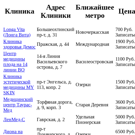
Адрес
Ближайшее
Клиника
Цен
Клиники
метро
Longa Vita
Большеохтинский
700
Руб.
Новочеркасская
(Лонга Вита)
пр-т, д. 31
Записать
Клиника
1900
Руб.
Пражская, д. 44
Международная
здоровья Демос
Записать
Центр
14-я Линия
медицины
1100
Руб.
Васильевского
Василеостровская
плода на 14
Записать
острова, д. 7
линии ВО
Клиника
эстетической
пр-т Энгельса, д.
1500
Руб.
Озерки
медицины MY
113, копр. 2
Записать
SKIN
Медицинский
Торфяная дорога,
3600
Руб.
центр Таурас-
Старая Деревня
д. 9, корп. 3
Записать
Мед
Удельная
5000
Руб.
ЛенМед-С
Гаврская, д. 2
Пионерская
Записать
пр-т
Диона на
6500
Руб.
Луначарского, д.
Озерки