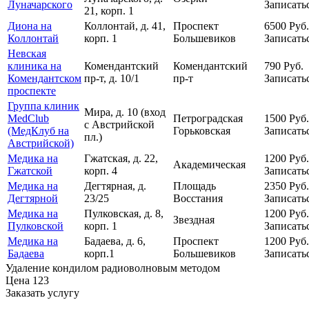
Луначарского
Записать
21, корп. 1
Диона на
Коллонтай, д. 41,
Проспект
6500
Руб.
Коллонтай
корп. 1
Большевиков
Записать
Невская
клиника на
Комендантский
Комендантский
790
Руб.
Комендантском
пр-т, д. 10/1
пр-т
Записать
проспекте
Группа клиник
Мира, д. 10 (вход
MedClub
Петроградская
1500
Руб.
с Австрийской
(МедКлуб на
Горьковская
Записать
пл.)
Австрийской)
Медика на
Гжатская, д. 22,
1200
Руб.
Академическая
Гжатской
корп. 4
Записать
Медика на
Дегтярная, д.
Площадь
2350
Руб.
Дегтярной
23/25
Восстания
Записать
Медика на
Пулковская, д. 8,
1200
Руб.
Звездная
Пулковской
корп. 1
Записать
Медика на
Бадаева, д. 6,
Проспект
1200
Руб.
Бадаева
корп.1
Большевиков
Записать
Удаление кондилом радиоволновым методом
Цена
123
Заказать услугу