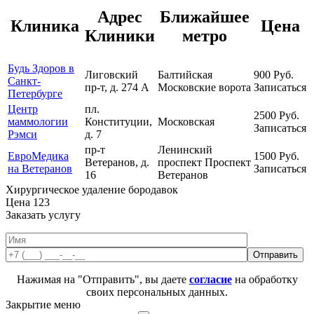
Адрес
Ближайшее
Клиника
Цена
Клиники
метро
Будь Здоров в
Лиговский
Балтийская
900
Руб.
Санкт-
пр-т, д. 274 А
Московские ворота
Записаться
Петербурге
Центр
пл.
2500
Руб.
маммологии
Конституции,
Московская
Записаться
Рэмси
д. 7
пр-т
Ленинский
ЕвроМедика
1500
Руб.
Ветеранов, д.
проспект
Проспект
на Ветеранов
Записаться
16
Ветеранов
Хирургическое удаление бородавок
Цена
123
Заказать услугу
Нажимая на "Отправить", вы даете
согласие
на обработку
своих персональных данных.
Закрытие меню