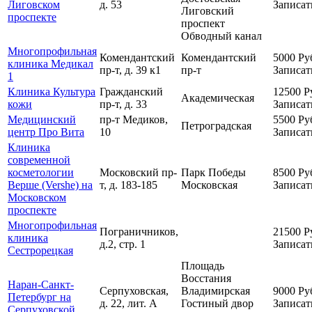
Лиговском
д. 53
Записат
Лиговский
проспекте
проспект
Обводный канал
Многопрофильная
Комендантский
Комендантский
5000
Ру
клиника Медикал
пр-т, д. 39 к1
пр-т
Записат
1
Клиника Культура
Гражданский
12500
Р
Академическая
кожи
пр-т, д. 33
Записат
Медицинский
пр-т Медиков,
5500
Ру
Петроградская
центр Про Вита
10
Записат
Клиника
современной
косметологии
Московский пр-
Парк Победы
8500
Ру
Верше (Vershe) на
т, д. 183-185
Московская
Записат
Московском
проспекте
Многопрофильная
Пограничников,
21500
Р
клиника
д.2, стр. 1
Записат
Сестрорецкая
Площадь
Восстания
Наран-Санкт-
Серпуховская,
Владимирская
9000
Ру
Петербург на
д. 22, лит. А
Гостиный двор
Записат
Серпуховской