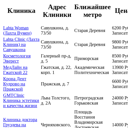
Адрес
Ближайшее
Клиника
Цен
Клиники
метро
Lahta Woman
Савушкина, д.
6200
Ру
Старая Деревня
(Лахта Вумен)
73/50
Записат
Lahta Clinic (Лахта
Савушкина, д.
9800
Ру
Клиник) на
Старая Деревня
73/50
Записат
Савушкина
Косметология
Галерный пр-д,
8500
Ру
Приморская
Эверест
д. 5
Записат
МедЛайн на
Гжатская, д. 22,
Академическая
13900
Р
Гжатской 22
корп. 1
Политехническая
Записат
Крона Дент
6600
Ру
Кудрово на
Пражская, д. 7
Записат
Пражской
GMTClinic
Льва Толстого,
Петроградская
24000
Р
Клиника эстетики
д. 2А
Горьковская
Записат
и качества жизни
Площадь
Восстания
Клиника доктора
Владимирская
Груздева на
Черняховского,
14000
Р
Достоевская