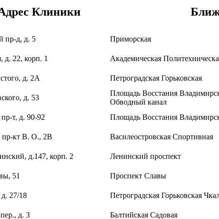
Адрес Клиники
Ближ
 пр-д, д. 5
Приморская
 д. 22, корп. 1
Академическая
Политехническа
стого, д. 2А
Петроградская
Горьковская
Площадь Восстания
Владимирс
ского, д. 53
Обводный канал
пр-т, д. 90-92
Площадь Восстания
Владимирс
пр-кт В. О., 2В
Василеостровская
Спортивная
инский, д.147, корп. 2
Ленинский проспект
вы, 51
Проспект Славы
 д. 27/18
Петроградская
Горьковская
Чка
ер., д. 3
Балтийская
Садовая