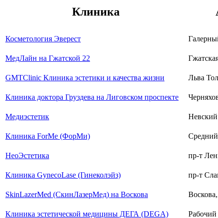
Клиника
Косметология Эверест
Галерный
МедЛайн на Гжатской 22
Гжатская,
GMTClinic Клиника эстетики и качества жизни
Льва Тол
Клиника доктора Груздева на Лиговском проспекте
Черняхов
Медиэстетик
Невский 
Клиника ForMe (ФорМи)
Средний 
НеоЭстетика
пр-т Лен
Клиника GynecoLase (Гинеколэйз)
пр-т Сла
SkinLazerMed (СкинЛазерМед) на Воскова
Воскова,
Клиника эстетической медицины ДЕГА (DEGA)
Рабочий п