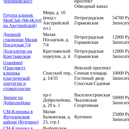
Черняховского
проспект
Обводный канал
Мира, д. 10
Группа клиник
(вход с
Петроградская
54700
Р
MedClub (МедКлуб
Австрийской
Горьковская
Записат
на Австрийской)
пл.)
Дневной
Малая
Петроградская
12000
Р
стационар Малая
Посадская, д.
Горьковская
Записат
Посадская 7/4
7/4
Долголетие на
Крестьянский
Петроградская
12000
Р
Крестьянском
переулок, д. 4
Горьковская
Записат
Grandmed
(Грандмед),
Невский проспект
клиника
Спасский пер.,
Сенная площадь
10000
Р
пластической
д. 14/35
Гостиный двор
Записат
хирургии и
Спасская
Садовая
стоматологии
пр-т
Василеостровская
Зрение на
50000
Р
Добролюбова,
Чкаловская
Добролюбова
Записат
д. 20 к. 1
Спортивная
СМ-Клиника в
Малая
25000
Р
Фрунзенском
Балканская, д.
Купчино
Записат
районе (Купчино)
23, стр.1
СМ-Клиника в
Выборгское