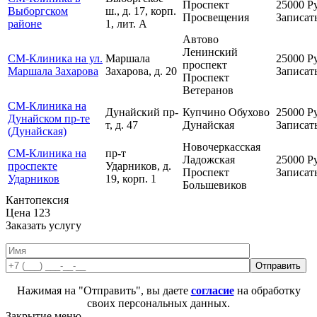
Проспект
25000
Р
Выборгском
ш., д. 17, корп.
Просвещения
Записат
районе
1, лит. А
Автово
Ленинский
СМ-Клиника на ул.
Маршала
25000
Р
проспект
Маршала Захарова
Захарова, д. 20
Записат
Проспект
Ветеранов
СМ-Клиника на
Дунайский пр-
Купчино
Обухово
25000
Р
Дунайском пр-те
т, д. 47
Дунайская
Записат
(Дунайская)
Новочеркасская
СМ-Клиника на
пр-т
Ладожская
25000
Р
проспекте
Ударников, д.
Проспект
Записат
Ударников
19, корп. 1
Большевиков
Кантопексия
Цена
123
Заказать услугу
Нажимая на "Отправить", вы даете
согласие
на обработку
своих персональных данных.
Закрытие меню