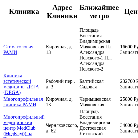
Адрес
Ближайшее
Клиника
Цен
Клиники
метро
Площадь
Восстания
Владимирская
Стоматология
Кирочная, д.
Маяковская
Пл.
16600
Р
РАМИ
13
Александра
Записат
Невского-1
Пл.
Александра
Невского-2
Клиника
эстетической
Рабочий пер.,
Балтийская
232700
медицины ДЕГА
д. 3
Садовая
Записат
(DEGA)
Многопрофильная
Кирочная, д.
Чернышевская
25800
Р
клиника РАМИ
13
Маяковская
Записат
Площадь
Многопрофильный
Восстания
медицинский
Владимирская
Черняховского,
34000
Р
центр MedClub
Достоевская
д. 62
Записат
(МедКлуб) на
Лиговский