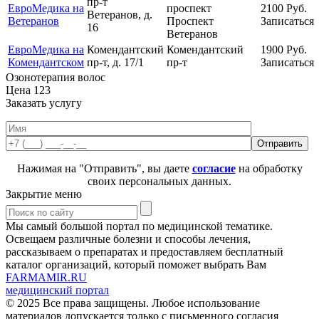
пр-т
ЕвроМедика на
проспект
2100
Руб.
Ветеранов, д.
Ветеранов
Проспект
Записаться
16
Ветеранов
ЕвроМедика на
Комендантский
Комендантский
1900
Руб.
Комендантском
пр-т, д. 17/1
пр-т
Записаться
Озонотерапия волос
Цена
123
Заказать услугу
Нажимая на "Отправить", вы даете
согласие
на обработку
своих персональных данных.
Закрытие меню
Мы самый большой портал по медицинской тематике.
Освещаем различные болезни и способы лечения,
рассказываем о препаратах и предоставляем бесплатный
каталог организаций, который поможет выбрать Вам
FARMAMIR.RU
медицинский портал
© 2025 Все права защищены. Любое использование
материалов допускается только с письменного согласия