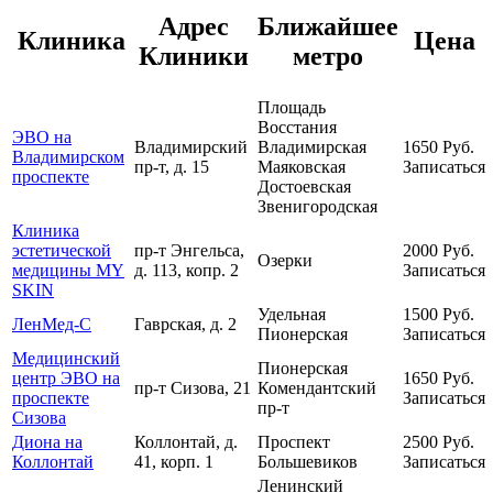
Адрес
Ближайшее
Клиника
Цена
Клиники
метро
Площадь
Восстания
ЭВО на
Владимирский
Владимирская
1650
Руб.
Владимирском
пр-т, д. 15
Маяковская
Записаться
проспекте
Достоевская
Звенигородская
Клиника
эстетической
пр-т Энгельса,
2000
Руб.
Озерки
медицины MY
д. 113, копр. 2
Записаться
SKIN
Удельная
1500
Руб.
ЛенМед-С
Гаврская, д. 2
Пионерская
Записаться
Медицинский
Пионерская
центр ЭВО на
1650
Руб.
пр-т Сизова, 21
Комендантский
проспекте
Записаться
пр-т
Сизова
Диона на
Коллонтай, д.
Проспект
2500
Руб.
Коллонтай
41, корп. 1
Большевиков
Записаться
Ленинский