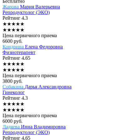
Бесплатно
Жарова
Мария Валерьевна
Репродуктолог (ЭКО)
Рейтинг
4.3
★
★
★
★
★
★
★
★
★
★
Цена первичного приема
6600
руб.
Кондрина
Елена Федоровна
Физиотерапевт
Рейтинг
4.65
★
★
★
★
★
★
★
★
★
★
Цена первичного приема
3800
руб.
Собакина
Дарья Александровна
Гинеколог
Рейтинг
4.3
★
★
★
★
★
★
★
★
★
★
Цена первичного приема
6000
руб.
Ладяева
Инна Владимировна
Репродуктолог (ЭКО)
Рейтинг
4.65