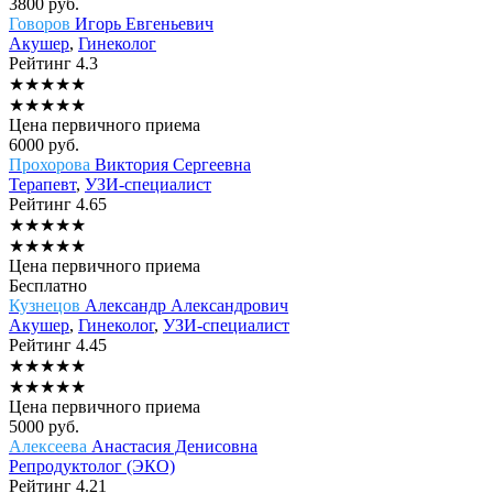
3800
руб.
Говоров
Игорь Евгеньевич
Акушер
,
Гинеколог
Рейтинг
4.3
★
★
★
★
★
★
★
★
★
★
Цена первичного приема
6000
руб.
Прохорова
Виктория Сергеевна
Терапевт
,
УЗИ-специалист
Рейтинг
4.65
★
★
★
★
★
★
★
★
★
★
Цена первичного приема
Бесплатно
Кузнецов
Александр Александрович
Акушер
,
Гинеколог
,
УЗИ-специалист
Рейтинг
4.45
★
★
★
★
★
★
★
★
★
★
Цена первичного приема
5000
руб.
Алексеева
Анастасия Денисовна
Репродуктолог (ЭКО)
Рейтинг
4.21