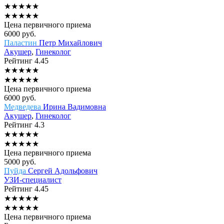
★
★
★
★
★
★
★
★
★
★
Цена первичного приема
6000
руб.
Паластин
Петр Михайлович
Акушер
,
Гинеколог
Рейтинг
4.45
★
★
★
★
★
★
★
★
★
★
Цена первичного приема
6000
руб.
Медведева
Ирина Вадимовна
Акушер
,
Гинеколог
Рейтинг
4.3
★
★
★
★
★
★
★
★
★
★
Цена первичного приема
5000
руб.
Пуйда
Сергей Адольфович
УЗИ-специалист
Рейтинг
4.45
★
★
★
★
★
★
★
★
★
★
Цена первичного приема