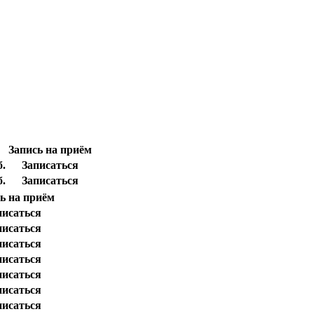
Запись на приём
б.
Записаться
б.
Записаться
ь на приём
писаться
писаться
писаться
писаться
писаться
писаться
писаться