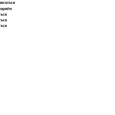
писаться
 приём
ться
ться
ться