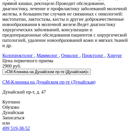
прямой кишки, ректоцеле.Проводит обследование,
диагностику, лечение и профилактику заболеваний молочной
железы, в большинстве случаев не связанных с онкологией:
мастопатии, лактостазы, кисты и другие доброкачественные
новообразования в молочной железе.Ведет диагностику
хирургических заболеваний, консультации и
предоперационные обследования пациентов с хирургической
патологией, удаление новообразований кожи и мягких тканей
и др.
Колопроктолог
,
Маммолог
,
Онколог
,
Проктолог
,
Хирург
Цена первичного приема
2900
руб.
«СМ-Клиника на Дунайском пр-те (Дунайская)»
СМ-Клиника на Дунайском пр-те (Дунайская)
Дунайский пр-т, д. 47
Купчино
Обухово
Дунайская
Записаться
или
499 519-38-52