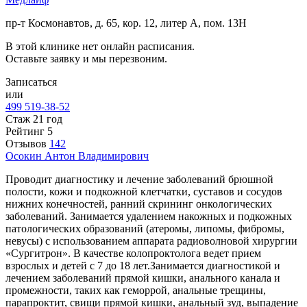
пр-т Космонавтов, д. 65, кор. 12, литер А, пом. 13Н
В этой клинике нет онлайн расписания.
Оставьте заявку и мы перезвоним.
Записаться
или
499 519-38-52
Стаж 21 год
Рейтинг
5
Отзывов
142
Осокин
Антон Владимирович
Проводит диагностику и лечение заболеваний брюшной
полости, кожи и подкожной клетчатки, суставов и сосудов
нижних конечностей, ранний скрининг онкологических
заболеваний. Занимается удалением накожных и подкожных
патологических образований (атеромы, липомы, фибромы,
невусы) с использованием аппарата радиоволновой хирургии
«Сургитрон». В качестве колопроктолога ведет прием
взрослых и детей с 7 до 18 лет.Занимается диагностикой и
лечением заболеваний прямой кишки, анального канала и
промежности, таких как геморрой, анальные трещины,
парапроктит, свищи прямой кишки, анальный зуд, выпадение