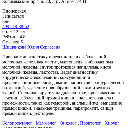
Коломяжский пр-т, д. 20, лит. А, пом. 74-Н
Пионерская
Записаться
или
499 519-38-52
Стаж 12 лет
Рейтинг
4.8
Отзывов
51
Шишликова
Юлия Сергеевна
Проводит диагностику и лечение таких заболеваний
молочных желез, как мастит, мастопатия, фиброаденома
молочной железы, внутрипротоковая папиллома, киста
молочной железы, лактостаз. Ведет диагностику
хирургических заболеваний, консультации и
предоперационные обследования пациентов с хирургической
патологией, удаление новообразований кожи и мягких
тканей. Специализируется на диагностике, профилактике и
лечении заболеваний прямой кишки, анального канала и
промежности, таких как геморрой, анальный зуд, выпадение
прямой кишки, анальные трещины, парапроктит, свищи
прямой кишки, ректоцеле.
Колопроктолог
,
Маммолог
,
Онколог
,
Проктолог
,
Хирург