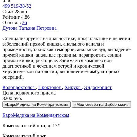
или
499 519-38-52
Стаж 28 лет
Рейтинг
4.86
Отзывов
26
Дутова
Татьяна Петровна
Специализируется на диагностике, профилактике и лечении
заболеваний прямой кишки, анального канала и
промежности, таких как геморрой, анальный зуд, выпадение
прямой кишки, анальные трещины, парапроктит, свищи
прямой кишки, ректоцеле. Занимается комплексной
диагностикой и лечением острой и хронической
хирургической патологии, выполнением амбулаторных
операций.
Колопроктолог
,
Проктолог
,
Хирург
,
Эндоскопист
Цена первичного приема
3200
руб.
«ЕвроМедика на Комендантском»
«МедКлевер на Выборгской»
ЕвроМедика на Комендантском
Комендантский пр-т, д. 17/1
Комендантский пр-т