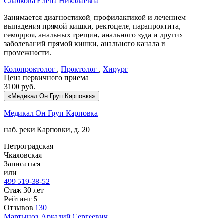
Слабкова
Елена Николаевна
Занимается диагностикой, профилактикой и лечением
выпадения прямой кишки, ректоцеле, парапроктита,
геморроя, анальных трещин, анального зуда и других
заболеваний прямой кишки, анального канала и
промежности.
Колопроктолог
,
Проктолог
,
Хирург
Цена первичного приема
3100
руб.
«Медикал Он Груп Карповка»
Медикал Он Груп Карповка
наб. реки Карповки, д. 20
Петроградская
Чкаловская
Записаться
или
499 519-38-52
Стаж 30 лет
Рейтинг
5
Отзывов
130
Мартынов
Аркадий Сергеевич