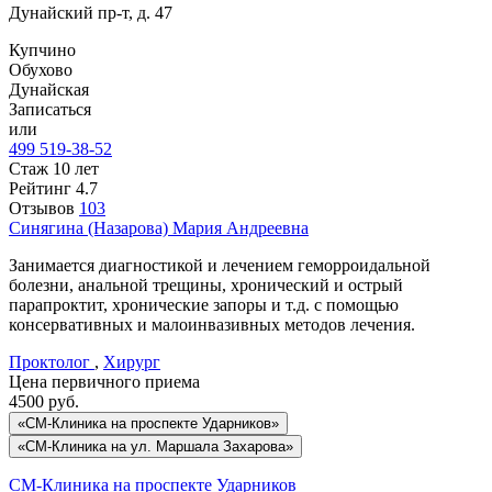
Дунайский пр-т, д. 47
Купчино
Обухово
Дунайская
Записаться
или
499 519-38-52
Стаж 10 лет
Рейтинг
4.7
Отзывов
103
Синягина
(Назарова) Мария Андреевна
Занимается диагностикой и лечением геморроидальной
болезни, анальной трещины, хронический и острый
парапроктит, хронические запоры и т.д. с помощью
консервативных и малоинвазивных методов лечения.
Проктолог
,
Хирург
Цена первичного приема
4500
руб.
«СМ-Клиника на проспекте Ударников»
«СМ-Клиника на ул. Маршала Захарова»
СМ-Клиника на проспекте Ударников