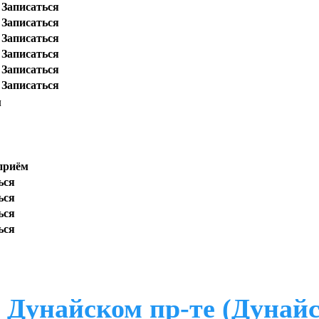
Записаться
Записаться
Записаться
Записаться
Записаться
Записаться
м
 приём
ься
ься
ься
ься
Дунайском пр-те (Дунайс