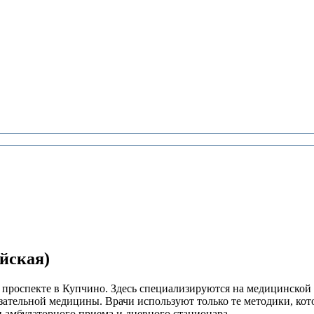
йская)
оспекте в Купчино. Здесь специализируются на медицинской п
тельной медицины. Врачи используют только те методики, кото
 амбулаторного приема и дневного стационара.