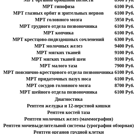
МРТ гипофиза
6100 Руб
МРТ глазных орбит и зрительных нервов
6100 Руб
МРТ головного мозга
5950 Руб
МРТ грудного отдела позвоночника
6100 Руб
МРТ копчика
6100 Руб
МРТ крестцово-подвздошных сочленений
6300 Руб
МРТ молочных желез
9400 Руб
МРТ мягких тканей
9100 Руб
МРТ мягких тканей шеи
9100 Руб
МРТ малого таза
7900 Руб
МРТ пояснично-крестцового отдела позвоночника
6100 Руб
МРТ придаточных пазух носа
6100 Руб
МРТ сосудов головного мозга
8700 Руб
МРТ шейного отдела позвоночника
6100 Руб
Диагностика
Рентген желудка и 12-перстной кишки
Рентген костей таза
Рентген молочных желез (маммография)
Рентген мочевыделительной системы (урография обзорная)
Рентген органов грудной клетки