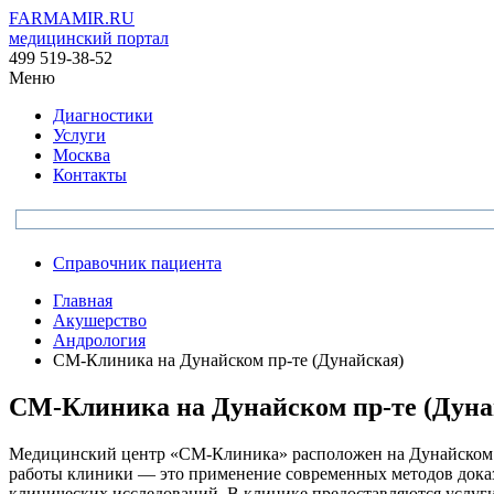
FARMAMIR.RU
медицинский портал
499 519-38-52
Меню
Диагностики
Услуги
Москва
Контакты
Справочник пациента
Главная
Акушерство
Андрология
СМ-Клиника на Дунайском пр-те (Дунайская)
СМ-Клиника на Дунайском пр-те (Дуна
Медицинский центр «СМ-Клиника» расположен на Дунайском пр
работы клиники — это применение современных методов доказа
клинических исследований. В клинике предоставляются услуги