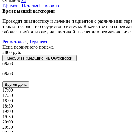
Отзывов
32
Ефимова
Наталья Павловна
Врач высшей категории
Проводит диагностику и лечение пациентов с различными тер
тракта и сердечно-сосудистой системы. В качестве врача-рев
заболевания), а также диагностикой и лечением ревматологиче
Ревматолог
,
Терапевт
Цена первичного приема
2800
руб.
«MedSwiss (МедСвис) на Обуховской»
08/08
08/08
Другой день
17:00
17:30
18:00
18:30
19:00
19:30
20:00
20:30