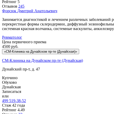
Рейтинг
5
Отзывов
245
Форсюк
Дмитрий Анатольевич
Занимается диагностикой и лечением различных заболеваний р
перекрестные формы склеродермии, диффузный эозинофильный 
системная красная волчанка, системные васкулиты, анкилозиру
Ревматолог
Цена первичного приема
4500
руб.
«СМ-Клиника на Дунайском пр-те (Дунайская)»
СМ-Клиника на Дунайском пр-те (Дунайская)
Дунайский пр-т, д. 47
Купчино
Обухово
Дунайская
Записаться
или
499 519-38-52
Стаж 42 года
Рейтинг
4.49