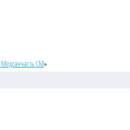
 Медсанчасть СМ
»