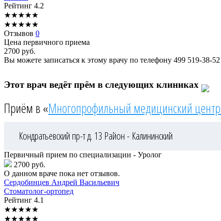
Рейтинг
4.2
★
★
★
★
★
★
★
★
★
★
Отзывов
0
Цена первичного приема
2700
руб.
Вы можете записаться к этому врачу по телефону
499 519-38-52
Этот врач ведёт прём в следующих клиниках
Приём в «
Многопрофильный медицинский центр
Кондратьевский пр-т д. 13
Район - Калининский
Первичный прием по специализации - Уролог
2700 руб.
О данном враче пока нет отзывов.
Сердобинцев
Андрей Васильевич
Стоматолог-ортопед
Рейтинг
4.1
★
★
★
★
★
★
★
★
★
★