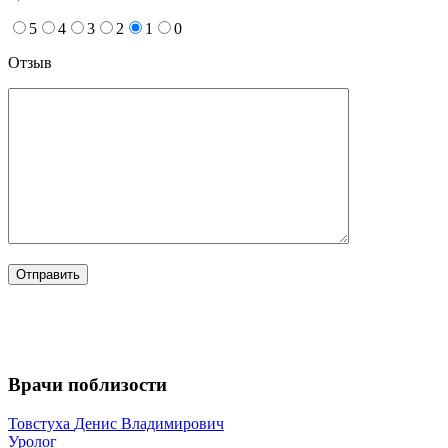
5
4
3
2
1
0
Отзыв
Врачи поблизости
Товстуха
Денис Владимирович
Уролог