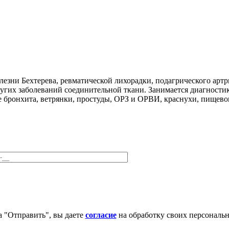
олезни Бехтерева, ревматической лихорадки, подагрического арт
ругих заболеваний соединительной ткани. Занимается диагности
 бронхита, ветрянки, простуды, ОРЗ и ОРВИ, краснухи, пищевог
 "Отправить", вы даете
согласие
на обработку своих персональ