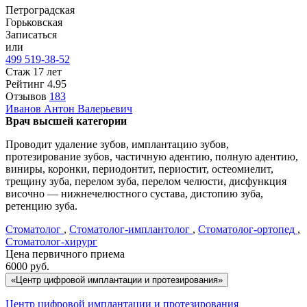
Петроградская
Горьковская
Записаться
или
499 519-38-52
Стаж 17 лет
Рейтинг
4.95
Отзывов
183
Иванов
Антон Валерьевич
Врач высшей категории
Проводит удаление зубов, имплантацию зубов,
протезирование зубов, частичную адентию, полную адентию,
виниры, коронки, периодонтит, периостит, остеомиелит,
трещину зуба, перелом зуба, перелом челюсти, дисфункция
височно — нижнечелюстного сустава, дистопию зуба,
ретенцию зуба.
Стоматолог
,
Стоматолог-имплантолог
,
Стоматолог-ортопед
,
Стоматолог-хирург
Цена первичного приема
6000
руб.
«Центр цифровой имплантации и протезирования»
Центр цифровой имплантации и протезирования