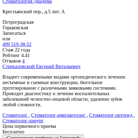
Стоматология Диадема
Крестьянский пер., д.5 лит. А
Петроградская
Горьковская
Записаться
или
499 519-38-52
Стаж 22 года
Рейтинг
4.41
Отзывов
4
Стрекаловский
Евгений Витальевич
Владеет современными видами ортопедического лечения:
несъемные и съемные конструкции, бюгельное
протезирование с различными замковыми системами.
Проводит диагностику и лечение воспалительных
заболеваний челюстно-лицевой области, удаление зубов
любой сложности.
Стоматолог
,
Стоматолог-имплантолог
,
Стоматолог-ортопед
,
Стоматолог-хирург
Цена первичного приема
Бесплатно
«Стоматология комфорта на Гороховой»