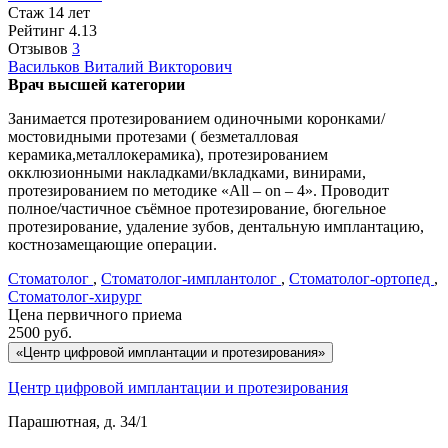
Стаж 14 лет
Рейтинг
4.13
Отзывов
3
Васильков
Виталий Викторович
Врач высшей категории
Занимается протезированием одиночными коронками/
мостовидными протезами ( безметалловая
керамика,металлокерамика), протезированием
окклюзионными накладками/вкладками, винирами,
протезированием по методике «All – on – 4». Проводит
полное/частичное съёмное протезирование, бюгельное
протезирование, удаление зубов, дентальную имплантацию,
костнозамещающие операции.
Стоматолог
,
Стоматолог-имплантолог
,
Стоматолог-ортопед
,
Стоматолог-хирург
Цена первичного приема
2500
руб.
«Центр цифровой имплантации и протезирования»
Центр цифровой имплантации и протезирования
Парашютная, д. 34/1