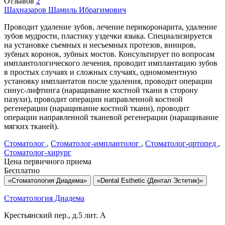
Отзывов
2
Шахназаров
Шамиль Ибрагимович
Проводит удаление зубов, лечение перикоронарита, удаление
зубов мудрости, пластику уздечки языка. Специализируется
на установке съемных и несъемных протезов, виниров,
зубных коронок, зубных мостов. Консультирует по вопросам
имплантологического лечения, проводит имплантацию зубов
в простых случаях и сложных случаях, одномоментную
установку имплантатов после удаления, проводит операции
синус-лифтинга (наращивание костной ткани в сторону
пазухи), проводит операции направленной костной
регенерации (наращивание костной ткани), проводит
операции направленной тканевой регенерации (наращивание
мягких тканей).
Стоматолог
,
Стоматолог-имплантолог
,
Стоматолог-ортопед
,
Стоматолог-хирург
Цена первичного приема
Бесплатно
«Стоматология Диадема»
«Dental Esthetic (Дентал Эстетик)»
Стоматология Диадема
Крестьянский пер., д.5 лит. А