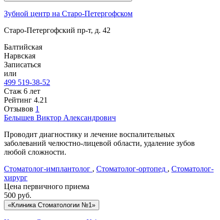
Зубной центр на Старо-Петергофском
Старо-Петергофский пр-т, д. 42
Балтийская
Нарвская
Записаться
или
499 519-38-52
Стаж 6 лет
Рейтинг
4.21
Отзывов
1
Белышев
Виктор Александрович
Проводит диагностику и лечение воспалительных
заболеваний челюстно-лицевой области, удаление зубов
любой сложности.
Стоматолог-имплантолог
,
Стоматолог-ортопед
,
Стоматолог-
хирург
Цена первичного приема
500
руб.
«Клиника Стоматологии №1»