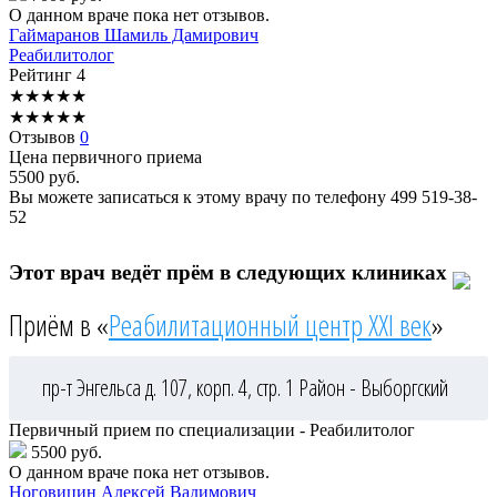
О данном враче пока нет отзывов.
Гаймаранов
Шамиль Дамирович
Реабилитолог
Рейтинг
4
★
★
★
★
★
★
★
★
★
★
Отзывов
0
Цена первичного приема
5500
руб.
Вы можете записаться к этому врачу по телефону
499 519-38-
52
Этот врач ведёт прём в следующих клиниках
Приём в «
Реабилитационный центр XXI век
»
пр-т Энгельса д. 107, корп. 4, стр. 1
Район - Выборгский
Первичный прием по специализации - Реабилитолог
5500 руб.
О данном враче пока нет отзывов.
Ноговицин
Алексей Вадимович