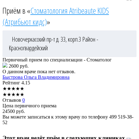
Приём в «
Стоматология Atribeaute KIDS
(Атрибьют кидс)
»
Новочеркасский пр-т д. 33, корп.3
Район -
Красногвардейский
Первичный прием по специализации - Стоматолог
2600 руб.
О данном враче пока нет отзывов.
Быстрова
Ольга Владимировна
Рейтинг
4.15
★
★
★
★
★
★
★
★
★
★
Отзывов
0
Цена первичного приема
24500
руб.
Вы можете записаться к этому врачу по телефону
499 519-38-
52
Этот врач ведёт прём в следующих клиниках