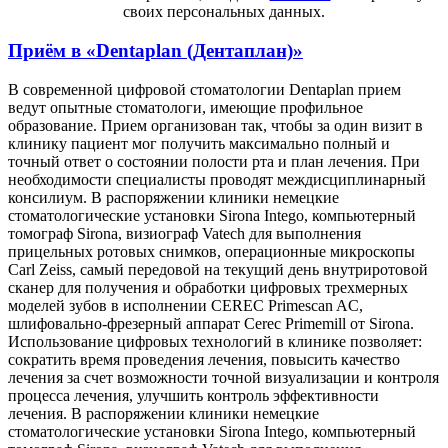
своих персональных данных.
Приём в
«Dentaplan (Дентаплан)»
В современной цифровой стоматологии Dentaplan прием
ведут опытные стоматологи, имеющие профильное
образование. Прием организован так, чтобы за один визит в
клинику пациент мог получить максимально полный и
точный ответ о состоянии полости рта и план лечения. При
необходимости специалисты проводят междисциплинарный
консилиум. В распоряжении клиники немецкие
стоматологические установки Sirona Intego, компьютерный
томограф Sirona, визиограф Vatech для выполнения
прицельных ротовых снимков, операционные микроскопы
Carl Zeiss, самый передовой на текущий день внутриротовой
сканер для получения и обработки цифровых трехмерных
моделей зубов в исполнении CEREC Primescan AC,
шлифовально-фрезерный аппарат Cerec Primemill от Sirona.
Использование цифровых технологий в клинике позволяет:
сократить время проведения лечения, повысить качество
лечения за счет возможности точной визуализации и контроля
процесса лечения, улучшить контроль эффективности
лечения. В распоряжении клиники немецкие
стоматологические установки Sirona Intego, компьютерный