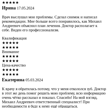
★
★
★
★
★
Ирина
17.05.2024
Врач выслушал мои проблемы. Сделал снимок и написал
рекомендации. Мне больше всего понравилось, как Михаил
Андреевич объяснил план лечения. Доктор располагает к
себе. Виден его профессионализм.
Квалификация
★
★
★
★
★
★
★
★
★
★
Внимание
★
★
★
★
★
★
★
★
★
★
Цена-качество
★
★
★
★
★
★
★
★
★
★
Екатерина
05.03.2024
К врачу я обратилась потому, что у меня откололся зуб. Доктор
в этот же день помог решить мою проблему, всю информацию
очень чётко рассказал и показал. Спасибо! На мой взгляд,
Михаил Андреевич ответственный специалист! При
необходимости я буду к нему ещё обращаться.