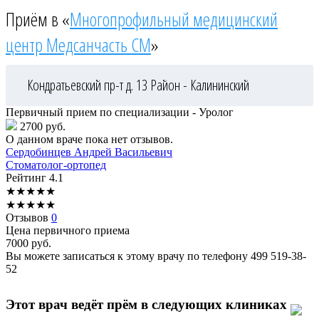
Приём в «
Многопрофильный медицинский
центр Медсанчасть СМ
»
Кондратьевский пр-т д. 13
Район - Калининский
Первичный прием по специализации - Уролог
2700 руб.
О данном враче пока нет отзывов.
Сердобинцев
Андрей Васильевич
Стоматолог-ортопед
Рейтинг
4.1
★
★
★
★
★
★
★
★
★
★
Отзывов
0
Цена первичного приема
7000
руб.
Вы можете записаться к этому врачу по телефону
499 519-38-
52
Этот врач ведёт прём в следующих клиниках