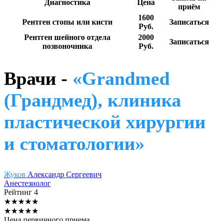
Диагностика
Цена
приём
1600
Рентген стопы или кисти
Записаться
Руб.
Рентген шейного отдела
2000
Записаться
позвоночника
Руб.
Врачи -
«Grandmed
(Грандмед), клиника
пластической хирургии
и стоматологии»
Жуков
Александр Сергеевич
Анестезиолог
Рейтинг
4
★
★
★
★
★
★
★
★
★
★
Цена первичного приема