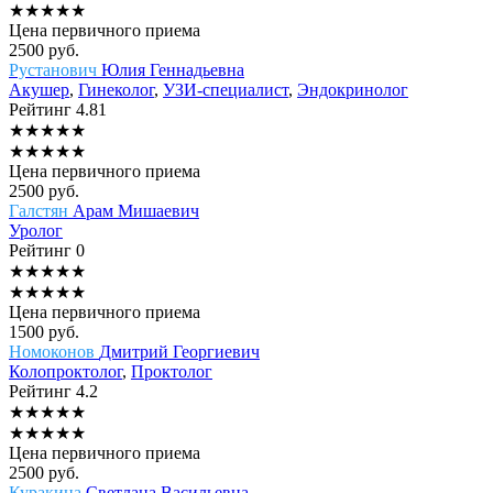
★
★
★
★
★
Цена первичного приема
2500
руб.
Рустанович
Юлия Геннадьевна
Акушер
,
Гинеколог
,
УЗИ-специалист
,
Эндокринолог
Рейтинг
4.81
★
★
★
★
★
★
★
★
★
★
Цена первичного приема
2500
руб.
Галстян
Арам Мишаевич
Уролог
Рейтинг
0
★
★
★
★
★
★
★
★
★
★
Цена первичного приема
1500
руб.
Номоконов
Дмитрий Георгиевич
Колопроктолог
,
Проктолог
Рейтинг
4.2
★
★
★
★
★
★
★
★
★
★
Цена первичного приема
2500
руб.
Куракина
Светлана Васильевна