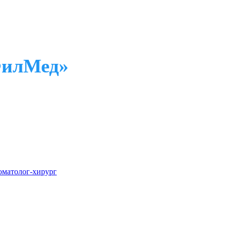
ФилМед»
оматолог-хирург