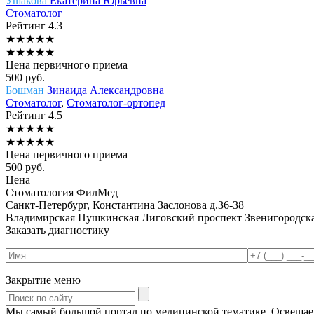
Ушакова
Екатерина Юрьевна
Стоматолог
Рейтинг
4.3
★
★
★
★
★
★
★
★
★
★
Цена первичного приема
500
руб.
Бошман
Зинаида Александровна
Стоматолог
,
Стоматолог-ортопед
Рейтинг
4.5
★
★
★
★
★
★
★
★
★
★
Цена первичного приема
500
руб.
Цена
Стоматология ФилМед
Санкт-Петербург, Константина Заслонова д.36-38
Владимирская
Пушкинская
Лиговский проспект
Звенигородск
Заказать диагностику
Закрытие меню
Мы самый большой портал по медицинской тематике. Освещаем 