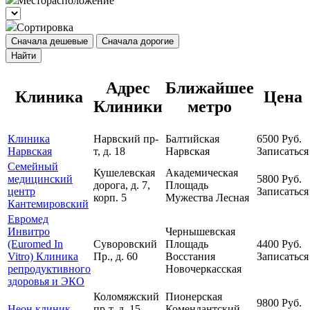
Месторасположение
Сортировка
Сначала дешевые
Сначала дорогие
Найти
Адрес
Ближайшее
Клиника
Цена
Клиники
метро
Клиника
Нарвский пр-
Балтийская
6500
Руб.
Нарвская
т, д. 18
Нарвская
Записаться
Семейный
Кушелевская
Академическая
медицинский
5800
Руб.
дорога, д. 7,
Площадь
центр
Записаться
корп. 5
Мужества
Лесная
Кантемировский
Евромед
Инвитро
Чернышевская
(Euromed In
Суворовский
Площадь
4400
Руб.
Vitro) Клиника
Пр., д. 60
Восстания
Записаться
репродуктивного
Новочеркасская
здоровья и ЭКО
Коломяжский
Пионерская
9800
Руб.
Неон клиник
пр-т, д. 15,
Комендантский