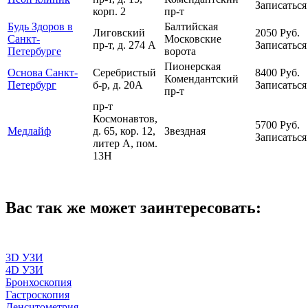
Записаться
корп. 2
пр-т
Будь Здоров в
Балтийская
Лиговский
2050
Руб.
Санкт-
Московские
пр-т, д. 274 А
Записаться
Петербурге
ворота
Пионерская
Основа Санкт-
Серебристый
8400
Руб.
Комендантский
Петербург
б-р, д. 20А
Записаться
пр-т
пр-т
Космонавтов,
5700
Руб.
Медлайф
д. 65, кор. 12,
Звездная
Записаться
литер А, пом.
13Н
Вас так же может заинтересовать:
3D УЗИ
4D УЗИ
Бронхоскопия
Гастроскопия
Денситометрия