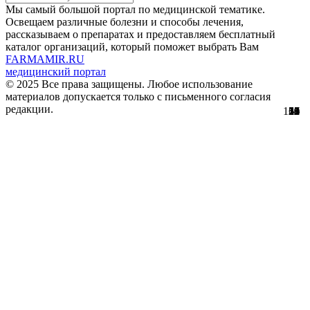
Мы самый большой портал по медицинской тематике.
Освещаем различные болезни и способы лечения,
рассказываем о препаратах и предоставляем бесплатный
каталог организаций, который поможет выбрать Вам
FARMAMIR.RU
медицинский портал
© 2025 Все права защищены. Любое использование
материалов допускается только с письменного согласия
редакции.
154
22
17
30
51
56
29
61
12
12
11
2
5
0
3
8