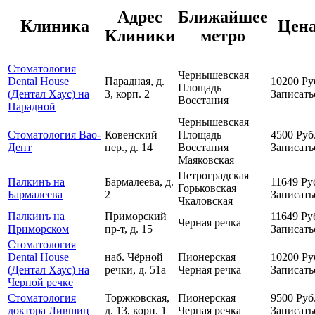
Адрес
Ближайшее
Клиника
Цен
Клиники
метро
Стоматология
Чернышевская
Dental House
Парадная, д.
10200
Ру
Площадь
(Дентал Хаус) на
3, корп. 2
Записать
Восстания
Парадной
Чернышевская
Стоматология Вао-
Ковенский
Площадь
4500
Руб
Дент
пер., д. 14
Восстания
Записать
Маяковская
Петроградская
Палкинъ на
Бармалеева, д.
11649
Ру
Горьковская
Бармалеева
2
Записать
Чкаловская
Палкинъ на
Приморский
11649
Ру
Черная речка
Приморском
пр-т, д. 15
Записать
Стоматология
Dental House
наб. Чёрной
Пионерская
10200
Ру
(Дентал Хаус) на
речки, д. 51а
Черная речка
Записать
Черной речке
Стоматология
Торжковская,
Пионерская
9500
Руб
доктора Лившиц
д. 13, корп. 1
Черная речка
Записать