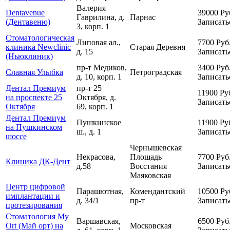
Валерия
Dentavenue
39000
Ру
Гаврилина, д.
Парнас
(Дентавеню)
Записать
3, корп. 1
Стоматологическая
Липовая ал.,
7700
Руб
клиника Newclinic
Старая Деревня
д. 15
Записать
(Ньюклиник)
пр-т Медиков,
3400
Руб
Славная Улыбка
Петроградская
д. 10, корп. 1
Записать
Дентал Премиум
пр-т 25
11900
Ру
на проспекте 25
Октября, д.
Записать
Октября
69, корп. 1
Дентал Премиум
Пушкинское
11900
Ру
на Пушкинском
ш., д. 1
Записать
шоссе
Чернышевская
Некрасова,
Площадь
7700
Руб
Клиника ДК-Дент
д.58
Восстания
Записать
Маяковская
Центр цифровой
Парашютная,
Комендантский
10500
Ру
имплантации и
д. 34/1
пр-т
Записать
протезирования
Стоматология My
Варшавская,
6500
Руб
Ort (Май орт) на
Московская