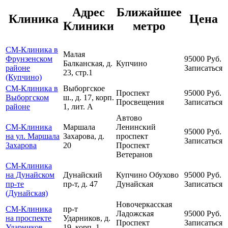
Адрес
Ближайшее
Клиника
Цена
Клиники
метро
СМ-Клиника в
Малая
Фрунзенском
95000
Руб.
Балканская, д.
Купчино
районе
Записаться
23, стр.1
(Купчино)
СМ-Клиника в
Выборгское
Проспект
95000
Руб.
Выборгском
ш., д. 17, корп.
Просвещения
Записаться
районе
1, лит. А
Автово
СМ-Клиника
Маршала
Ленинский
95000
Руб.
на ул. Маршала
Захарова, д.
проспект
Записаться
Захарова
20
Проспект
Ветеранов
СМ-Клиника
на Дунайском
Дунайский
Купчино
Обухово
95000
Руб.
пр-те
пр-т, д. 47
Дунайская
Записаться
(Дунайская)
Новочеркасская
СМ-Клиника
пр-т
Ладожская
95000
Руб.
на проспекте
Ударников, д.
Проспект
Записаться
Ударников
19, корп. 1