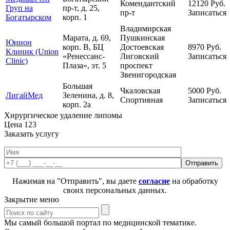
Комендантский
12120
Руб.
Груп на
пр-т, д. 25,
пр-т
Записаться
Богатырском
корп. 1
Владимирская
Марата, д. 69,
Пушкинская
Юнион
корп. В, БЦ
Достоевская
8970
Руб.
Клиник (Union
«Ренессанс-
Лиговский
Записаться
Clinic)
Плаза», эт. 5
проспект
Звенигородская
Большая
Чкаловская
5000
Руб.
ЛигайМед
Зеленина, д. 8,
Спортивная
Записаться
корп. 2а
Хирургическое удаление липомы
Цена
123
Заказать услугу
Нажимая на "Отправить", вы даете
согласие
на обработку
своих персональных данных.
Закрытие меню
Мы самый большой портал по медицинской тематике.