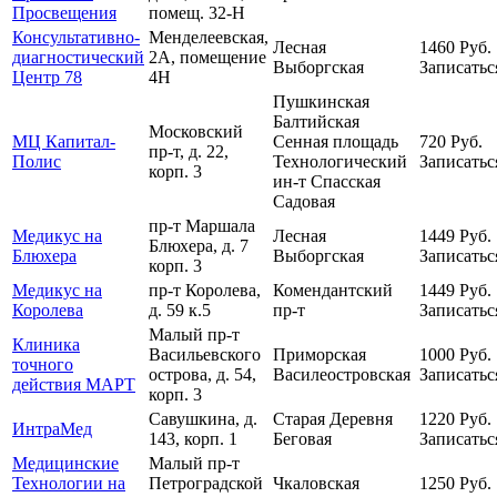
Просвещения
помещ. 32-Н
Консультативно-
Менделеевская,
Лесная
1460
Руб.
диагностический
2А, помещение
Выборгская
Записатьс
Центр 78
4Н
Пушкинская
Балтийская
Московский
МЦ Капитал-
Сенная площадь
720
Руб.
пр-т, д. 22,
Полис
Технологический
Записатьс
корп. 3
ин-т
Спасская
Садовая
пр-т Маршала
Медикус на
Лесная
1449
Руб.
Блюхера, д. 7
Блюхера
Выборгская
Записатьс
корп. 3
Медикус на
пр-т Королева,
Комендантский
1449
Руб.
Королева
д. 59 к.5
пр-т
Записатьс
Малый пр-т
Клиника
Васильевского
Приморская
1000
Руб.
точного
острова, д. 54,
Василеостровская
Записатьс
действия МАРТ
корп. 3
Савушкина, д.
Старая Деревня
1220
Руб.
ИнтраМед
143, корп. 1
Беговая
Записатьс
Медицинские
Малый пр-т
Технологии на
Петроградской
Чкаловская
1250
Руб.