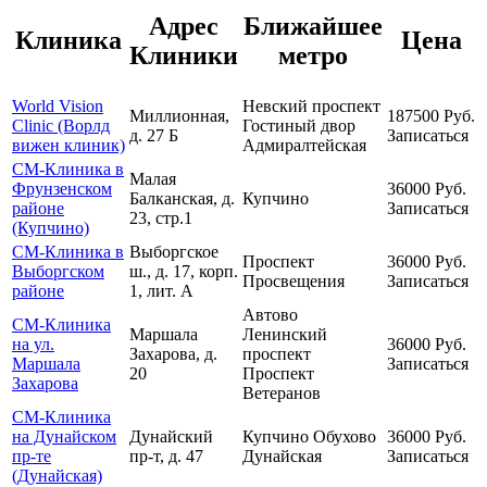
Адрес
Ближайшее
Клиника
Цена
Клиники
метро
World Vision
Невский проспект
Миллионная,
187500
Руб.
Clinic (Ворлд
Гостиный двор
д. 27 Б
Записаться
вижен клиник)
Адмиралтейская
СМ-Клиника в
Малая
Фрунзенском
36000
Руб.
Балканская, д.
Купчино
районе
Записаться
23, стр.1
(Купчино)
СМ-Клиника в
Выборгское
Проспект
36000
Руб.
Выборгском
ш., д. 17, корп.
Просвещения
Записаться
районе
1, лит. А
Автово
СМ-Клиника
Маршала
Ленинский
на ул.
36000
Руб.
Захарова, д.
проспект
Маршала
Записаться
20
Проспект
Захарова
Ветеранов
СМ-Клиника
на Дунайском
Дунайский
Купчино
Обухово
36000
Руб.
пр-те
пр-т, д. 47
Дунайская
Записаться
(Дунайская)